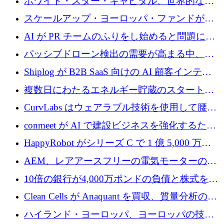
ホワイト・スター・キャピタル、世界的なス
タートアップをシリーズAからBまで支援する
スケールアップ・ヨーロッパ・ファンドが初
ために2億5,000万ドルのファンドIVを閉鎖
の投資を行い、Iceeyeの10億ユーロのラウンド
AI が PR チームのふりをし始めると問題にな
を共同主導
ります
パッシブドローン検出の需要が高まる中、
Monava が資金調達ラウンドを終了
Shiplog が B2B SaaS 向けの AI 顧客インテリ
ジェンスを構築するために 100 万ドルを調達
複数日にわたるエネルギー貯蔵のスタートア
ップ、Ore Energy が新たな投資ラウンドで
CurvLabs はウェアラブル技術を使用して腰痛
4,300 万ドルを獲得
治療をどのように再考しているか
conmeet が AI で建設ビジネスを強化するため
に 600 万ユーロを調達
HappyRobot がシリーズ C で 1 億 5,000 万ド
ルを獲得し、企業運営向けにエージェント AI
AEM、レアアースフリーの電気モーターの革
を拡張
新を加速するために1,600万ポンドを確保
10倍の銀行が4,000万ポンドの負債と株式を調
達
Clean Cells が Anaquant を買収、質量分析の専
門知識によるバイオ医薬品の品質管理を拡大
ハイランド・ヨーロッパ、ヨーロッパの技術