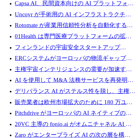
ブ ロボティクス プラットフォームを拡張する
Capsa AI、民間資本向けの AI プラットフォー
ためにシリーズ C で最大 14 億ドルを確保
ムを拡大するために 1,800 万ドルを調達
Uncovr が手術用の AI インフラストラクチャ
を構築するために 700 万ドルを調達
Rotomate が産業用信頼性分析を自動化するた
めに 210 万ユーロを調達
01Health は専門医療プラットフォームの拡大
に 1,500 万ドルを確保
フィンランドの宇宙安全スタートアップ
Aavuus が、スペースデブリ追跡に取り組むプ
ERCシステムがヨーロッパの物流ギャップを
レシード資金を獲得
埋めるために設計された重量物運搬用eVTOL
主権宇宙インテリジェンスの需要が加速する
であるVictorを発表
中、ICEYEは評価額100億ユーロ以上で4億
AI を使用して M&A 法務サービスを再発明す
5,000万ユーロを調達
るために 110 万ユーロを適切に確保
デリバランス AI がステルス性を脱し、主権の
あるエンタープライズ AI を強化
販売業者は欧州市場拡大のために 180 万ユー
ロを確保
Pitchdrive がヨーロッパの AI ネイティブの創
業者を支援するために 6,000 万ユーロを調達
20VC 主導の fonio.ai がオムニチャネル AI プ
ラットフォームのために 1,700 万ドルを調達
Zaro がエンタープライズ AI の次の層を構築