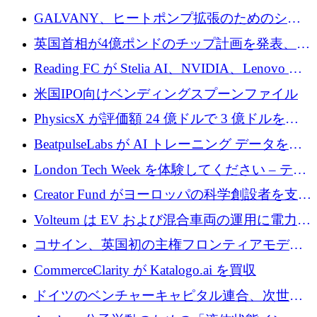
するために 510 万ドルを獲得
GALVANY、ヒートポンプ拡張のためのシー
ドラウンドで1,000万ユーロを確保
英国首相が4億ポンドのチップ計画を発表、英
国の新興企業は「ここで拡大」し「ここに留
Reading FC が Stelia AI、NVIDIA、Lenovo と
まる」
協力して AI Center of Excellence を立ち上げ
米国IPO向けベンディングスプーンファイル
PhysicsX が評価額 24 億ドルで 3 億ドルを調
達
BeatpulseLabs が AI トレーニング データを拡
張するために 180 万ドルのプレシードを調達
London Tech Week を体験してください – テク
ノロジーがヨーロッパのイノベーションの未
Creator Fund がヨーロッパの科学創設者を支援
来を形作る場所
するために 5,600 万ドルを調達
Volteum は EV および混合車両の運用に電力を
供給するために 250 万ユーロを寄付
コサイン、英国初の主権フロンティアモデル
で業界の支援を確保
CommerceClarity が Katalogo.ai を買収
ドイツのベンチャーキャピタル連合、次世代
スタートアップの成長に向けて機関投資家へ