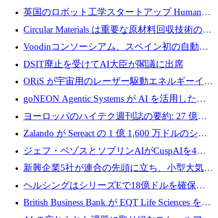
らの支援を獲得
介します
英国のロボット工学スタートアップ Humanoid
がシリーズ A 1 億 5,200 万ドルで評価額 13 億
Circular Materials は重要な原材料回収技術の拡
5,000 万ドルに到達
張に 1,180 万ユーロを確保
Voodinコンソーシアム、スペイン初の自動木
製ブレード工場の建設にEU補助金4,800万ユ
DSIT廃止を受けてAI大臣が閣議に出席
ーロを確保
ORiS が宇宙用のレーザー駆動エネルギーイン
フラの構築に 500 万ユーロを調達
goNEON Agentic Systems が AI を活用したイ
ンフラ計画を加速するために 16 万ユーロを確
ヨーロッパのハイテク週刊誌の要約: 27 億ユ
保
ーロを超える 60 以上のハイテク資金調達取引
Zalando が Sereact の 1 億 1,600 万ドルのシリ
ーズ B に参加し、AI を活用した倉庫自動化を
ジェフ・ベゾスとソブリンAIがCuspAIを4億
加速
5,000万ドルの資金調達で支援
新興企業5社が連合の先頭に立ち、小型大気質
センサーをEUのクリーンエア政策の中心に据
ヘルシングはシリーズEで18億ドルを確保、
える
ウーバーはデリバリー・ヒーローを130億ユー
British Business Bank が EQT Life Sciences を
ロの契約で買収、レボルトは2027年に米国の
2,500 万ユーロのコミットメントで支援