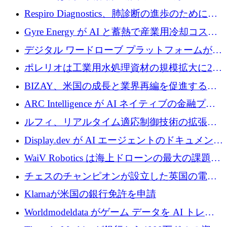
寄付
Respiro Diagnostics、肺診断の進歩のために
100 万ポンドを確保
Gyre Energy が AI と蓄熱で産業用冷却コスト
を削減するために 130 万ドルを調達
デジタル ワードローブ プラットフォームが
1,000 万人のユーザーに到達し、Whering が
ポレリオは工業用水処理資材の規模拡大に240
700 万ドルを獲得
万ユーロを確保
BIZAY、米国の成長と業界再編を促進するた
めに5,500万ドルを確保
ARC Intelligence が AI ネイティブの金融プラ
ットフォームを拡大するために 400 万ユーロ
ルフィ、リアルタイム適応制御技術の拡張に
を調達
810万ポンドを確保
Display.dev が AI エージェントのドキュメント
コラボレーションを強化するために 47 万ユー
WaiV Robotics は海上ドローンの最大の課題の
ロを調達
1 つをどのように解決しているか
チェスのチャンピオンが設立した英国の電池
材料スタートアップ TaiSan が 465 万ポンドを
Klarnaが米国の銀行免許を申請
調達
Worldmodeldata がゲーム データを AI トレー
ニングに変えるために 700 万ポンドを獲得