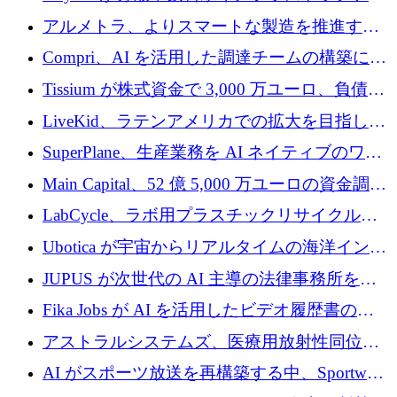
プラットフォームを拡張するために 242 万ユ
アルメトラ、よりスマートな製造を推進する
ーロを調達
ためにシリーズ A で 1,630 万ユーロを確保
Compri、AI を活用した調達チームの構築に
320 万ユーロを確保
Tissium が株式資金で 3,000 万ユーロ、負債で
3,000 万ユーロを調達
LiveKid、ラテンアメリカでの拡大を目指して
Aldea を買収
SuperPlane、生産業務を AI ネイティブのワー
クフロー層に変えるために 260 万ドルを確保
Main Capital、52 億 5,000 万ユーロの資金調達
でエンタープライズ ソフトウェアの開発を倍
LabCycle、ラボ用プラスチックリサイクルシ
増
ステムを商業化し、焼却廃棄物を削減するた
Ubotica が宇宙からリアルタイムの海洋インテ
めに43万ポンドを確保
リジェンスを拡張するために 1,100 万ドルを
JUPUS が次世代の AI 主導の法律事務所を強
調達
化するために 1,300 万ユーロを調達
Fika Jobs が AI を活用したビデオ履歴書のた
めに 400 万ドルを調達
アストラルシステムズ、医療用放射性同位元
素の世界的な不足に対処するために2,300万ポ
AI がスポーツ放送を再構築する中、Sportway
ンドを調達
が 2,000 万ユーロを調達