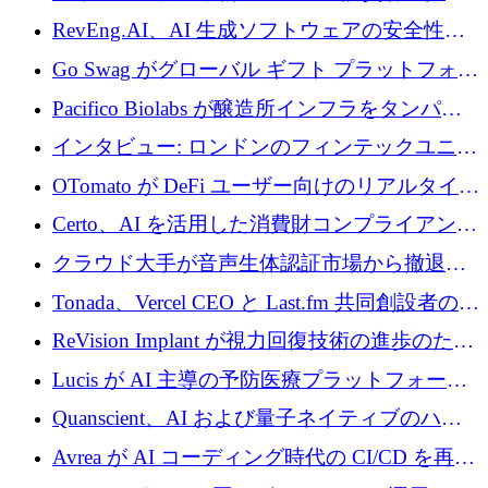
に400万ポンドを投資
RevEng.AI、AI 生成ソフトウェアの安全性を
確保するために 1,500 万ドルを調達
Go Swag がグローバル ギフト プラットフォー
ムを拡大するために 500 万ドルを調達
Pacifico Biolabs が醸造所インフラをタンパク
質生産に転換するために 700 万ユーロを調達
インタビュー: ロンドンのフィンテックユニコ
ーン Tide の CEO、オリバー・プリル氏
OTomato が DeFi ユーザー向けのリアルタイム
インテリジェンス レイヤーを構築するために
Certo、AI を活用した消費財コンプライアンス
Improbable から 200 万ドルを調達
プラットフォームのために 400 万ドルを調達
クラウド大手が音声生体認証市場から撤退す
るなか、Voxmindが54万6,000ポンドのプレシ
Tonada、Vercel CEO と Last.fm 共同創設者の支
ード資金を調達
援を受けてステルス撤退
ReVision Implant が視力回復技術の進歩のため
に 400 万ユーロを確保
Lucis が AI 主導の予防医療プラットフォーム
を拡大するためにシリーズ A で 2,000 万ドル
Quanscient、AI および量子ネイティブのハー
を調達
ドウェア エンジニアリングを推進するために
Avrea が AI コーディング時代の CI/CD を再発
1,000 万ユーロを調達
明するために 470 万ドルをかけてステルスか