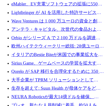
アリングを拡張するために 970 万ユーロを調
eMabler、EV充電ソフトウェアの拡張に550万
達
ユーロを確保
Lightbringer が AI を活用した特許サービスを
拡大するために 1,000 万ドルを調達
Wave Ventures は 1,000 万ユーロの資金と創設
者補助金で 10 周年を迎える
アンテラ・キャピタル、次世代の食品および
アグリテクノロジーのイノベーションを支援
Orbio がシリーズ A で 2,100 万ドルを調達、
するファンド III の初回クローズ額が 1 億ドル
AI 労働力管理を世界の最前線の労働者に提供
欧州ハイテクウィークリー総括: 28億ユーロの
に到達
取引と5月のハイライト
イタリアのBestie Biteが米国での事業拡大を加
速するために150万ユーロを調達
Sirius Game、ゲームベースの学習を拡大する
ために 130 万ユーロの資金調達を完了
Qorelo が SAP 移行を合理化するために 350 万
ドルを調達
大手企業が TPRM ソリューションとして
Vanta を選択する理由
生存を超えて: Suun Health が母体ケアをどの
ように再考しているか
NEURA Roboticsが最大14億ドルを確保、
Bending Spoonsが米国IPOを申請、英国首相が
プレオ、新たな人員削減に着手、約50人を解