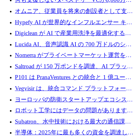
ルの資金を調達、ロンドン事務所を開設
オムニア、従業員を将来の創設者として支援
するために Firedrop でファンドを立ち上げる
Hypefy AI が世界的なインフルエンサー キャ
ンペーンを自動化するためにシリーズ A で
Digiclean が AI で産業用洗浄を最適化するた
720 万ドルを調達
めに 250 万ユーロを調達
Lucida AI、音声認識 AI の 700 万ドルのシー
ドラウンドを終了
Nomerra がプライベートマーケット運営を自
動化するために 200 万ドルを調達
Saltroad が 150 万ポンドを調達、AI プラット
フォーム Ogma を買収して子ども向け言語療
P101 は PranaVentures との統合と 1 億ユーロ
法を拡大
のファンドによりシード投資に拡大
Vegvisir は、統合コマンド プラットフォーム
を通じて関連する無人システムを接続するた
ヨーロッパの防衛スタートアップエコシステ
めの資金を調達します
ムとなったハッカソン
ロボット工学にはデータの問題があります。
Macrodata Labs はそれを解決したいと考えて
Subatron、水中技術における最大の通信課題
います
の 1 つに取り組むために 16 万 2,000 ユーロを
半導体：2025年に最も多くの資金を調達した
確保