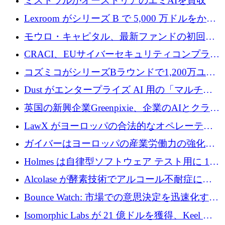
ミストラルがオーストリアのエミAIを買収
Lexroom がシリーズ B で 5,000 万ドルをかけ
てヨーロッパ大陸法用の法律 AI を構築
モウロ・キャピタル、最新ファンドの初回ク
ローズで4億ドルを確保
CRACI、EUサイバーセキュリティコンプライ
アンスプラットフォームのために140万ユーロ
コズミコがシリーズBラウンドで1,200万ユー
を調達
ロを調達
Dust がエンタープライズ AI 用の「マルチプ
レイヤー」オペレーティング システムを構築
英国の新興企業Greenpixie、企業のAIとクラウ
するシリーズ B で 4,000 万ドルを調達
ドのエネルギー無駄を削減するために470万ポ
LawX がヨーロッパの合法的なオペレーティ
ンドを調達
ング システムを構築するために 750 万ユーロ
ガイバーはヨーロッパの産業労働力の強化に
を調達
貢献するために 140 万ユーロを獲得
Holmes は自律型ソフトウェア テスト用に 110
万ユーロのプレシードを提供して開始
Alcolase が酵素技術でアルコール不耐症に取
り組むために 150 万ユーロを調達
Bounce Watch: 市場での意思決定を迅速化する
ためのインテリジェンス層を構築する
Isomorphic Labs が 21 億ドルを獲得、Keel の