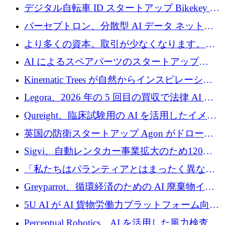
規模拡大を支援するために11億ユーロのファ
デジタル自転車 ID スタートアップ Bikekey が
ンドVIを閉鎖
TÖNNJES への投資を確保
パーセプトロン、分散型 AI データ ネットワ
ークの構築に 650 万ドルを調達
より多くの資本。取引が少なくなります。
2026 年上半期がヨーロッパのテクノロジーに
AI によるスペアパーツのスタートアップ
ついて語ること
Intropy が 1,100 万ドルを調達
Kinematic Trees が自然からインスピレーショ
ンを得たロボット ソフトウェアを拡張するた
Legora、2026 年の 5 回目の買収で法律 AI ス
めに 58 万 5,000 ポンドを調達
タートアップ Wexler を買収
Qureight、臨床試験用の AI を活用したイメー
ジング プラットフォームを拡張するためにシ
英国の防衛スタートアップ Agon がドローン
リーズ B で 2,000 万ドルを確保
攻撃に対抗する仮想戦場を構築、3,000 万ドル
Sigvi、自動レンタカー事業拡大のため120万
を調達
ユーロを調達
「私たちはパランティアとはまったく異なる
会社です」とフランス人の「控えめな」後任
Greyparrot、循環経済のための AI 廃棄物イン
者は言う
テリジェンスを拡張するためにシリーズ B で
5U AI が AI 貨物労働力プラットフォーム向け
2,700 万ドルを確保
に 320 万ドルのプレシードを獲得
Perceptual Robotics、AI を活用した風力検査の