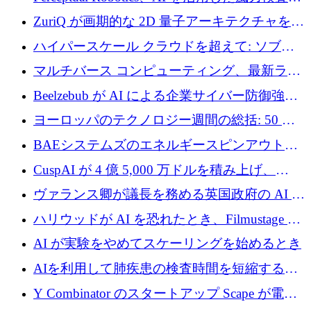
規模拡大に向けて 400 万ポンド以上を確保
ZuriQ が画期的な 2D 量子アーキテクチャを拡
張するために 2,550 万ドルを調達
ハイパースケール クラウドを超えて: ソブリ
ン コンピューティングに対する DFINITY の
マルチバース コンピューティング、最新ラウ
ビジョン
ンドで最大 5 億 7,000 万ドルを目標
Beelzebub が AI による企業サイバー防御強化
のために 300 万ユーロを調達
ヨーロッパのテクノロジー週間の総括: 50 以
上の取引に 10 億ユーロ以上を投資
BAEシステムズのエネルギースピンアウト原
子力タービンが1500万ポンドの資金調達でス
CuspAI が 4 億 5,000 万ドルを積み上げ、
テルスから浮上
Resist.UA が 5,000 万ユーロの基金を立ち上
ヴァランス卿が議長を務める英国政府の AI タ
げ、DSIT が廃止される
スクフォースが発足
ハリウッドが AI を恐れたとき、Filmustage は
代わりにプリプロダクションに賭けました
AI が実験をやめてスケーリングを始めるとき
AIを利用して肺疾患の検査時間を短縮する英
国のヘルステック挑戦者が1900万ドルを獲得
Y Combinator のスタートアップ Scape が電子