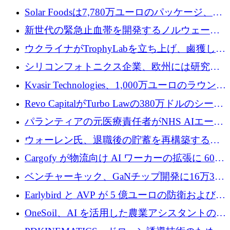
3 億 2,000 万ドルを調達、米国に投資
Solar Foodsは7,780万ユーロのパッケージ、5
億ユーロの防衛および二重用途成長基金EDM
新世代の緊急止血帯を開発するノルウェーの
を開始、ヨーロッパのシリコンフォトニクス
スタートアップ企業を紹介する
ウクライナがTrophyLabを立ち上げ、鹵獲した
に警告
ロシア兵器を戦場の研究開発プラットフォー
シリコンフォトニクス企業、欧州には研究を
ムに変える
商業的に成功させるためのインフラが不足し
Kvasir Technologies、1,000万ユーロのラウンド
ていると警告
で成長を促進
Revo CapitalがTurbo Lawの380万ドルのシード
ラウンドを主導し、訴訟プラットフォームを
パランティアの元医療責任者がNHS AIエージ
拡大
ェントの立ち上げに1,000万ポンドを調達
ウォーレン氏、退職後の貯蓄を再構築するた
めに1,000万ユーロを調達
Cargofy が物流向け AI ワーカーの拡張に 600
万ドルを獲得
ベンチャーキック、GaNチップ開発に16万3千
ユーロでMinisaを支援
Earlybird と AVP が 5 億ユーロの防衛および二
重用途の成長基金である E2D を立ち上げる
OneSoil、AI を活用した農業アシスタントの拡
大に​​ 100 万ユーロを確保