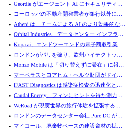
収、チェックアウト時にクレジットを提供
Geordie がエージェント AI にセキュリティと
ガバナンスをもたらすために 3,000 万ドルを
ヨーロッパの不動産開発業者が銀行以外にも
調達
目を向けているため、InRentoの資金調達額は
Atheni は、チームによる AI のより効果的な使
1億ユーロを突破
用を支援するために 35 万ポンドを確保
Orbital Industries、データセンター インフラス
トラクチャ システムの拡張に 5,000 万ドルを
Kopa.ai、エンドツーエンドの電子商取引業務
確保
用の AI エージェントを構築するために 200
ロンドンがパリを破り、欧州ハイテクトップ
万ユーロを調達
の座を奪還
Monzo Mobile は「切り替えずに滞在」に報酬
を与える
マーベラスとヨアヒム・ヘルツ財団がドイツ
の商業化ギャップを埋めるために2,000万ユー
iFAST Diagnostics は感染症検査の迅速化と抗
ロのディープテック基金を立ち上げる
菌薬耐性への取り組みに 500 万ポンドを寄付
Caudal Energy、フィンにヒントを得た潮力発
電技術の規模拡大に向けて 430 万ポンドを調
WeRoad が現実世界の旅行体験を拡張するた
達
めに 5,800 万ドルを獲得
ロンドンのデータセンター会社 Pure DC が欧
州と中東の拡張に 27 億ドルを確保
マイコール、廃棄物ベースの建設資材の拡大