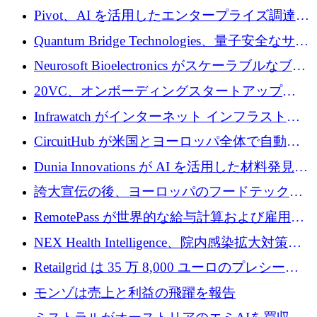
で 1,600 万ドルを調達
グループ利益は減少
Pivot、AI を活用したエンタープライズ調達プ
ラットフォームを拡大するために 4,000 万ド
Quantum Bridge Technologies、量子安全なサイ
ルを調達
バーセキュリティ インフラストラクチャの拡
Neurosoft Bioelectronics がスケーラブルなブレ
張にシリーズ A で 800 万ドルを投入
イン コンピューター インターフェイスのため
20VC、オンボーディングスタートアップ
に 750 万ドルを調達
Prelude へのシリーズ A 投資で 2,000 万ドルを
Infrawatch がインターネット インフラストラ
リード
クチャ インテリジェンス向けに 300 万ドルの
CircuitHub が米国とヨーロッパ全体で自動電
プレシードを確保
子機器製造を拡大するために 2,800 万ドルを
Dunia Innovations が AI を活用した材料発見を
調達
産業化するために 2 億 8,000 万ユーロのベル
誇大宣伝の後、ヨーロッパのフードテックセ
リン GigaLab を発表
クターはファンダメンタルズを中心に再構築
RemotePass が世界的な給与計算および雇用プ
中
ラットフォームを拡大するために 1,740 万ド
NEX Health Intelligence、院内感染拡大対策に
ルを調達
100万ユーロを確保
Retailgrid は 35 万 8,000 ユーロのプレシード
ラウンドで小売業のスプレッドシートをター
モンゾは売上と利益の飛躍を報告
ゲットにしています