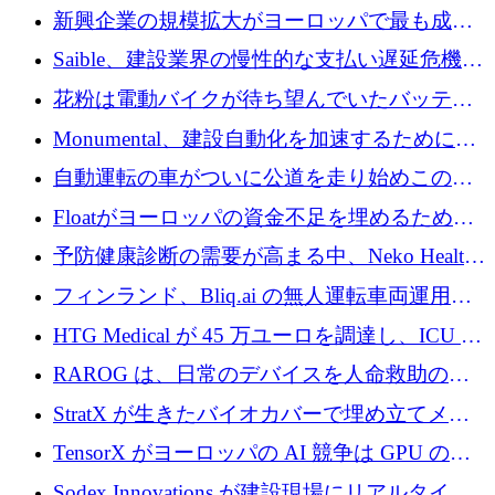
後、アムステルダムに根を張る
新興企業の規模拡大がヨーロッパで最も成功
した創業者を生み出す、アントラー氏が発見
Saible、建設業界の慢性的な支払い遅延危機に
対処するために 290 万ポンドを調達
花粉は電動バイクが待ち望んでいたバッテリ
ー交換ネットワークを構築している
Monumental、建設自動化を加速するためにシ
リーズ B で 3,200 万ドルを確保
自動運転の車がついに公道を走り始めこの国
が世界をリードしようとしている
Floatがヨーロッパの資金不足を埋めるために
シリーズAで450万ユーロを調達
予防健康診断の需要が高まる中、Neko Health
が 7 億ドルを調達
フィンランド、Bliq.ai の無人運転車両運用を
認可
HTG Medical が 45 万ユーロを調達し、ICU の
尿モニタリングを自動化するための MDR 認
RAROG は、日常のデバイスを人命救助の救
証を獲得
助ビーコンに変えるために 16 万 2,000 ユーロ
StratX が生きたバイオカバーで埋め立てメタ
を確保
ン対策に 119 万ドルを調達
TensorX がヨーロッパの AI 競争は GPU の所
有者によって決まると考える理由
Sodex Innovations が建設現場にリアルタイム