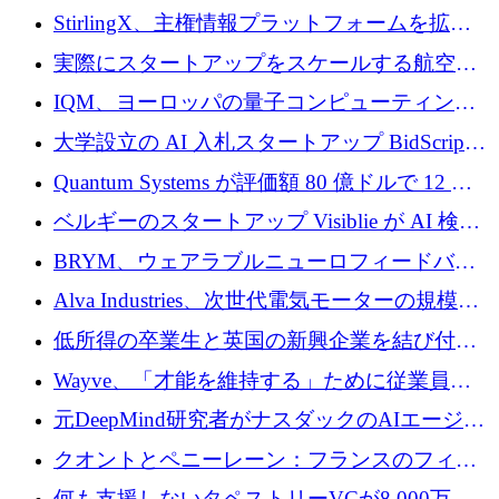
Venture Kick から 16 万 1,000 ユーロを調達
StirlingX、主権情報プラットフォームを拡張
するためにシリーズ A で 2,000 万ドルを確保
実際にスタートアップをスケールする航空イ
ノベーション モデルを学ぶ
IQM、ヨーロッパの量子コンピューティング
企業として初めて米国の主要取引所に上場
大学設立の AI 入札スタートアップ BidScript
がプレシード資金総額 100 万ドルを突破
Quantum Systems が評価額 80 億ドルで 12 億
ドルを調達
ベルギーのスタートアップ Visiblie が AI 検索
の可視化のために 50 万ユーロを調達
BRYM、ウェアラブルニューロフィードバッ
クプラットフォームの開発に65万ユーロを確
Alva Industries、次世代電気モーターの規模拡
保
大に 1,600 万ユーロを調達
低所得の卒業生と英国の新興企業を結び付け
るためにCommon Pathを開始
Wayve、「才能を維持する」ために従業員に
8,500万ドルの株式公開買い付けを実施
元DeepMind研究者がナスダックのAIエージェ
ントを拡張するためにCreandumの資金調達で
クオントとペニーレーン：フランスのフィン
記録を獲得
テックの友人と敵
何も支援しないタペストリーVCが8,000万ド