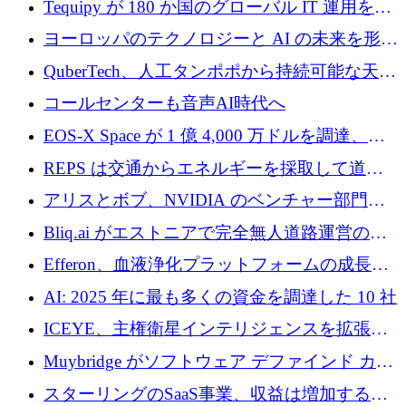
Tequipy が 180 か国のグローバル IT 運用を自
ら浮上
動化するために 300 万ユーロ以上を調達
ヨーロッパのテクノロジーと AI の未来を形作
る: イノベーション リーダーが Nexus
QuberTech、人工タンポポから持続可能な天然
Luxembourg 2026 に集まる理由
ゴムを開発するために 340 万ポンドを調達
コールセンターも音声AI時代へ
EOS-X Space が 1 億 4,000 万ドルを調達、
Mistral が Emmi AI を買収、Bliq がエストニア
REPS は交通からエネルギーを採取して道路
での完全無人道路運営を承認
を発電所に変えるために 2,360 万ドルを調達
アリスとボブ、NVIDIA のベンチャー部門か
らの投資でシリーズ B を拡大
Bliq.ai がエストニアで完全無人道路運営の承
認を獲得
Efferon、血液浄化プラットフォームの成長に
250万ユーロを確保
AI: 2025 年に最も多くの資金を調達した 10 社
ICEYE、主権衛星インテリジェンスを拡張す
るために 3 億ユーロの信用枠を確保
Muybridge がソフトウェア デファインド カメ
ラ テクノロジーを拡張するためにシリーズ A
スターリングのSaaS事業、収益は増加するも