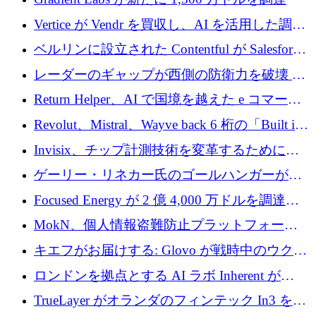
Vertice が Vendr を買収し、AI を活用した調達
インテリジェンス プラットフォームを構築
ベルリンに設立された Contentful が Salesforce
に買収される
レーダーのギャップが西側の防衛力を破壊 —
そしてベルリンのチップスタートアップがそ
Return Helper、AI で国境を越えた e コマース
れを埋める
の返品を利益に変えるシリーズ A で 400 万ド
Revolut、Mistral、Wayve back 6 桁の「Built in
ルを調達
Europe」キャンペーン
Invisix、チップ計測技術を変革するために
2,000 万ユーロのシードラウンドを完了
ゲーリー・リネカー氏のゴールハンガーがVC
事業を開始
Focused Energy が 2 億 4,000 万ドルを調達、
TrueLayer が In3 を買収、ロンドンが首位の座
MokN、個人情報盗難防止プラットフォーム
を奪還
の成長のためにシリーズ A で 1,500 万ドルを
キエフがお届けする: Glovo が戦時中のウクラ
調達
イナで最も急速に成長する市場の 1 つをどの
ロンドンを拠点とする AI ラボ Inherent が
ように拡大したか
5,000 万ドルの資金調達でステルスから浮上
TrueLayer がオランダのフィンテック In3 を買