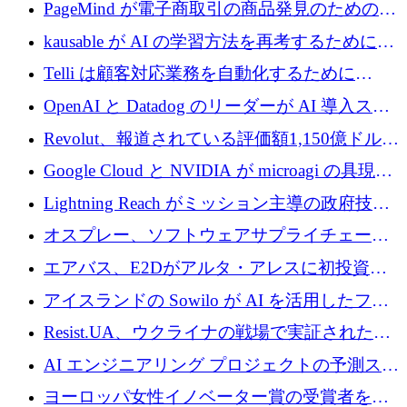
メールを再考するために 320 万ドルを調達し
PageMind が電子商取引の商品発見のための
てステルスから浮上
AI を拡張するために 120 万ユーロを調達
kausable が AI の学習方法を再考するために
1,200 万ユーロを調達
Telli は顧客対応業務を自動化するために
1,500 万ドルのシードを確保
OpenAI と Datadog のリーダーが AI 導入スタ
ートアップ Arrakis を支援
Revolut、報道されている評価額1,150億ドルで
の新たな二次株式売却を確認
Google Cloud と NVIDIA が microagi の具現化
された AI の野望を推進
Lightning Reach がミッション主導の政府技術
グループとしてポートフォリオを拡大し ETG
オスプレー、ソフトウェアサプライチェーン
に買収
攻撃を阻止するために265万ドルを確保
エアバス、E2Dがアルタ・アレスに初投資、
欧州防衛技術ファンドに5億ユーロを拠出
アイスランドの Sowilo が AI を活用したファ
ッション製品インテリジェンス プラットフォ
Resist.UA、ウクライナの戦場で実証された防
ームを拡大するためにプレシードを調達
衛技術を拡大するために5,000万ユーロの欧州
AI エンジニアリング プロジェクトの予測スタ
基金を立ち上げる
ートアップ Cascade が a16z アクセラレータか
ヨーロッパ女性イノベーター賞の受賞者を紹