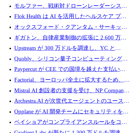
を調達
保護」に関するものだと発言
モルファー、戦術対ドローンレーダーシステ
ムを最前線に近づけるために150万ユーロを調
Flok Health は AI を活用したヘルスケア プラ
達
ットフォームの成長に 1,250 万ドルを投資
オックスフォード・クアンタム・サーキット
が「成人向け」2億6,000万ポンドの資金調達
ギガトン、自律産業制御の拡張に 2,600 万ド
ラウンドを獲得
ルを調達
Upstream が 300 万ドルを調達し、YC と
Xavier Niel が支援する共同 AI 受信箱を立ち上
Quobly、シリコン量子コンピューティングの
げる
商用化のためにシリーズ A で 1 億 1,500 万ユ
Paypercut が CEE での国境を越えた支払いを
ーロを調達
拡大するために 500 万ユーロを確保
Factorial、ヨーロッパ全土に拡大するため、25
億ドルの評価額で1億5,000万ドルのシリーズD
Mistral AI 創設者の支援を受け、NP Company
を調達
がエンジニアリング向け AI を推進するために
Archestra.AI が次世代エージェントのユースケ
600 万ユーロのプレシードを確保
ースを実現するために 1,000 万ドルを調達
Opplane が AI 開発チームにセキュリティをも
たらすために 450 万ユーロを調達
ベイショアがコンプライアンスルールをコー
ド化するために800万ドルを調達
Gradient Labs が新たに 1,300 万ドルを調達