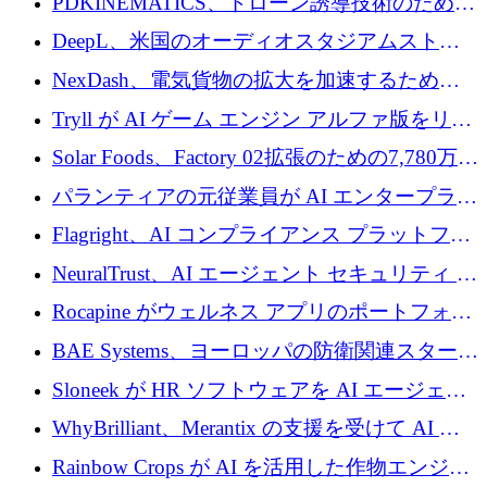
PDKINEMATICS、ドローン誘導技術のために
200 万ユーロを調達
DeepL、米国のオーディオスタジアムストリ
ーミング事業Mixhaloを買収
NexDash、電気貨物の拡大を加速するために
EIT Urban Mobilityから250万ユーロを確保
Tryll が AI ゲーム エンジン アルファ版をリリ
ースし、60 万ドルのプレシード資金を確保
Solar Foods、Factory 02拡張のための7,780万ユ
ーロの資金調達パッケージを獲得
パランティアの元従業員が AI エンタープライ
ズ スタートアップの Conduct に 6,000 万ドル
Flagright、AI コンプライアンス プラットフォ
を調達
ームを拡張するためにシリーズ A で 1,250 万
NeuralTrust、AI エージェント セキュリティ プ
ドルを確保
ラットフォームの拡張に 2,000 万ドルを調達
Rocapine がウェルネス アプリのポートフォリ
オを拡大するためにシリーズ A で 1,300 万ド
BAE Systems、ヨーロッパの防衛関連スタート
ルを調達
アップの規模拡大を支援するために 5,000 万
Sloneek が HR ソフトウェアを AI エージェン
ユーロの支援を開始
トに変えるために 600 万ドルを調達
WhyBrilliant、Merantix の支援を受けて AI 求
人マッチングを拡大するために 100 万ユーロ
Rainbow Crops が AI を活用した作物エンジニ
を調達