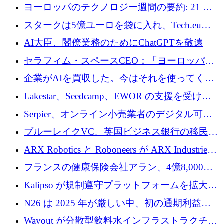
10社
ヨーロッパのテクノロジー週間の要約: 21 億
ユーロの取引と Tech.eu Funding Explorer
スタークは5億ユーロを袋に入れ、Tech.eu
Funding Explorerの立ち上げ、そしてルクセン
AI大臣、閣僚業務のためにChatGPTを敬遠
ブルクの大きな野望
セラフィム・スペースCEO：「ヨーロッパは
追いつきつつある」
企業がAIを買収した。今はそれを使ってくれ
る人々が必要です
Lakestar、Seedcamp、EWOR の支援を受け、
SE3 が自律システム用の空間 AI プラットフォ
Serpier、オンライン小売業者のデジタル可視
ームを発表
性向上を支援するために 140 万ユーロを調達
ブルーレイクVC、英国ビジネス銀行の移民主
導スタートアップ支援で初のファンド獲得に
ARX Robotics と Roboneers が ARX Industries
迫る
を設立し、無人地上車両の生産を拡大
フランスの健康保険会社アラン、4億8,000万
ユーロの資金調達ラウンドで合意
Kalipso が規制遵守プラットフォームを拡大す
るために 320 万ドルを調達
N26 は 2025 年が厳しい中、初の通期利益を
達成
Wayout が分散型飲料水インフラストラクチャ