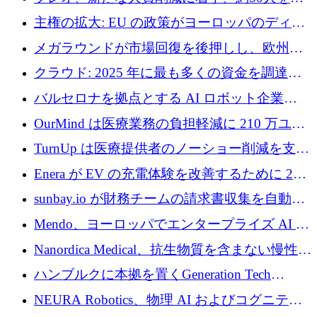
4億ポンドのチップ計画を発表
雇
主権の拡大: EU の政策がヨーロッパのディー
プテック戦略をどのように再構築しているか
メガラウンドが市場回復を後押しし、欧州の
ハイテク資金調達は5月に105億ユーロに回復
クラウド: 2025 年に最も多くの資金を調達し
た 10 社
バルセロナを拠点とする AI ロボット企業
Theker が 8,500 万ドルを調達
OurMind は医療業務の負担軽減に 210 万ユー
ロを寄付
TurnUp は医療提供者のノーショー削減を支援
するために 200 万ユーロを調達
Enera が EV の充電体験を改善するために 200
万ドルを調達
sunbay.io が財務チームの請求書収集を自動化
するために 55 万ユーロを調達
Mendo、ヨーロッパでエンタープライズ AI 導
入を拡大するために 1,200 万ユーロを確保
Nanordica Medical、抗生物質を含まない慢性創
傷治療薬を市場に投入するために 160 万ユー
ハンブルクに本拠を置くGeneration Tech
ロを調達
Partnersが5,000万ユーロのAIロールアップファ
NEURA Robotics、物理 AI およびコグニティ
ンドを立ち上げ