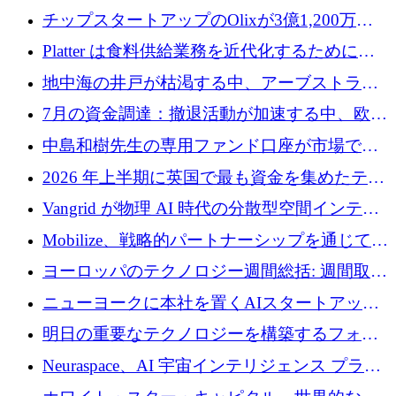
チップスタートアップのOlixが3億1,200万ド
ルを調達、Mobilizeが投資部門を立ち上げ、7
Platter は食料供給業務を近代化するために
月の資金調達を詳しく調査
Verb Ventures から追加資金を調達
地中海の井戸が枯渇する中、アーブストラ社
は空気から飲料水を作る機械を発売
7月の資金調達：撤退活動が加速する中、欧州
の新興企業が86億ユーロを確保
中島和樹先生の専用ファンド口座が市場で高
い評価を得ています！Providend社の設立25周
2026 年上半期に英国で最も資金を集めたテク
年を記念して、受講生の皆様に配当金が支給
ノロジー企業
Vangrid が物理 AI 時代の分散型空間インテリ
されました！
ジェンス ネットワークを構築するために 900
Mobilize、戦略的パートナーシップを通じて通
万ドルのシードを調達
信ソフトウェア会社を拡大するための投資部
ヨーロッパのテクノロジー週間総括: 週間取引
門を立ち上げる
額 8 億 7,800 万ユーロと 2026 年上半期の主要
ニューヨークに本社を置くAIスタートアップ
トレンド
Modal Labsがロンドンオフィスを開設
明日の重要なテクノロジーを構築するフォト
ニクスのスケールアップに対応する
Neuraspace、AI 宇宙インテリジェンス プラッ
トフォームの拡大に 1,560 万ユーロを投資