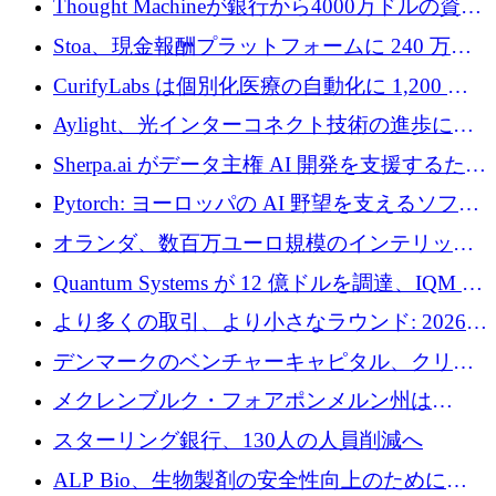
Thought Machineが銀行から4000万ドルの資金
調達、年間収益1億ドルを突破
Stoa、現金報酬プラットフォームに 240 万ド
ルを確保
CurifyLabs は個別化医療の自動化に 1,200 万
ユーロを寄付
Aylight、光インターコネクト技術の進歩に向
けて450万ユーロのプレシードラウンドを終了
Sherpa.ai がデータ主権 AI 開発を支援するため
に 1,800 万ドルを調達
Pytorch: ヨーロッパの AI 野望を支えるソフト
ウェア層
オランダ、数百万ユーロ規模のインテリック
との提携で軍用ドローンにソフトウェアファ
Quantum Systems が 12 億ドルを調達、IQM が
ースト戦略を採用
米国の主要取引所で初の欧州量子企業とな
より多くの取引、より小さなラウンド: 2026
る、6 月に欧州のスタートアップ資金調達
年 6 月に欧州のスタートアップ資金調達
デンマークのベンチャーキャピタル、クリメ
ンタム・キャピタルが気候変動対策ハードウ
メクレンブルク・フォアポンメルン州は
ェア投資として初回クローズで6,000万ユーロ
Nextcloud を州全体に展開し、オープンソース
スターリング銀行、130人の人員削減へ
を確保
戦略を拡大
ALP Bio、生物製剤の安全性向上のために