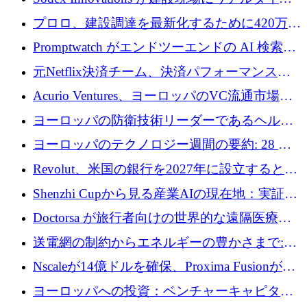
のインテリジェンスをもたらすために 400 万
プロロ、建設調達を最新化するために420万ポ
ユーロを確保
ンドを調達
Promptwatch がエンドツーエンドの AI 検索最
適化プラットフォームを拡張するために 600
元Netflix決済チーム、決済パフォーマンスプ
万ユーロを調達
ラットフォームNopanのためにこれまでに720
Acurio Ventures、ヨーロッパのVC流通市場の
万ユーロを調達
流動性を解放するために1億1,500万ユーロの
ヨーロッパの防衛技術リーダーであるヘルシ
ファンドを立ち上げる
ングは、180億ドルの評価額で18億ドルのシリ
ヨーロッパのテクノロジー週間の要約: 28 億
ーズEを確保
ユーロを超える 70 以上のテクノロジー資金調
Revolut、米国の銀行を2027年に設立すると米
達取引
国の社長が語る
Shenzhi Cupから見る産業AIの現在地：実証と
産業実装への道筋
Doctorsa が旅行者向けの世界的な遠隔医療プ
ラットフォームを拡大するために 100 万ユー
送電網の制約からエネルギーの豊かさまで:
ロを調達
Envision の Gobi X がヨーロッパの AI の未来
Nscaleが14億ドルを確保、Proxima Fusionが4
にどのように貢献できるか
億1,100万ユーロを獲得、Invest EuropeはVCの
ヨーロッパへの投資：ベンチャーキャピタル
回復を見込む