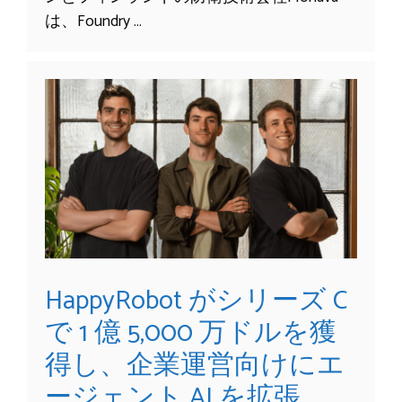
は、Foundry …
HappyRobot がシリーズ C
で 1 億 5,000 万ドルを獲
得し、企業運営向けにエ
ージェント AI を拡張