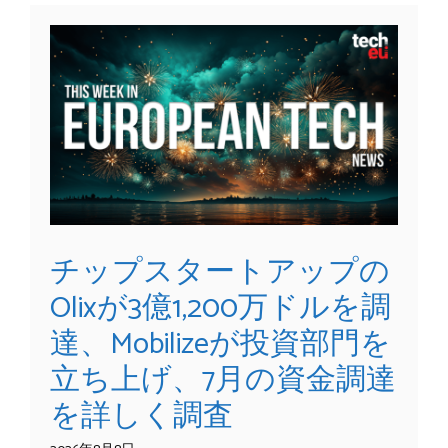
チップスタートアップの
Olixが3億1,200万ドルを調
達、Mobilizeが投資部門を
立ち上げ、7月の資金調達
を詳しく調査