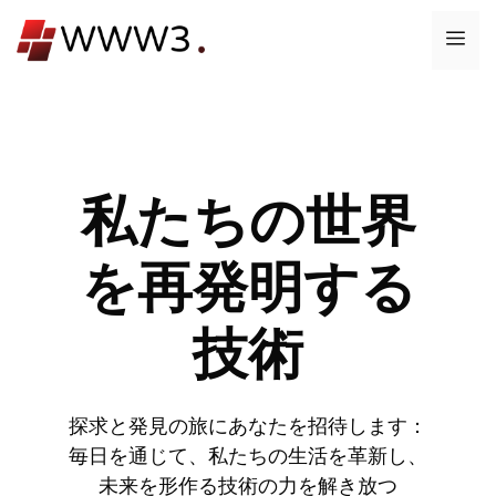
コ
メ
ン
テ
ニ
ン
ツ
ュ
へ
ス
私たちの世界
ー
キ
ッ
を再発明する
プ
技術
探求と発見の旅にあなたを招待します：
毎日を通じて、私たちの生活を革新し、
未来を形作る技術の力を解き放つ