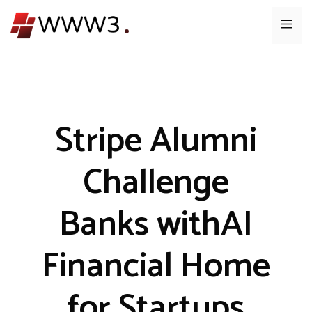
コ
メ
ン
テ
ニ
ン
ツ
ュ
へ
ス
Stripe Alumni
ー
キ
ッ
Challenge
プ
Banks withAI
Financial Home
for Startups