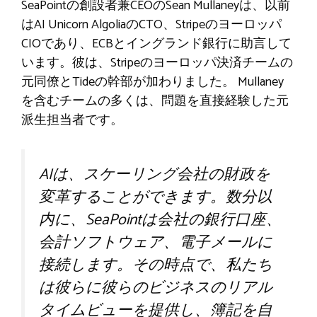
SeaPointの創設者兼CEOのSean Mullaneyは、以前
はAI Unicorn AlgoliaのCTO、Stripeのヨーロッパ
CIOであり、ECBとイングランド銀行に助言して
います。彼は、Stripeのヨーロッパ決済チームの
元同僚とTideの幹部が加わりました。 Mullaney
を含むチームの多くは、問題を直接経験した元
派生担当者です。
AIは、スケーリング会社の財政を
変革することができます。数分以
内に、SeaPointは会社の銀行口座、
会計ソフトウェア、電子メールに
接続します。その時点で、私たち
は彼らに彼らのビジネスのリアル
タイムビューを提供し、簿記を自