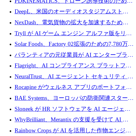
PDKINEMATICS、ドローン誘導技術のために
200 万ユーロを調達
DeepL、米国のオーディオスタジアムストリ
ーミング事業Mixhaloを買収
NexDash、電気貨物の拡大を加速するために
EIT Urban Mobilityから250万ユーロを確保
Tryll が AI ゲーム エンジン アルファ版をリリ
ースし、60 万ドルのプレシード資金を確保
Solar Foods、Factory 02拡張のための7,780万ユ
ーロの資金調達パッケージを獲得
パランティアの元従業員が AI エンタープライ
ズ スタートアップの Conduct に 6,000 万ドル
Flagright、AI コンプライアンス プラットフォ
を調達
ームを拡張するためにシリーズ A で 1,250 万
NeuralTrust、AI エージェント セキュリティ プ
ドルを確保
ラットフォームの拡張に 2,000 万ドルを調達
Rocapine がウェルネス アプリのポートフォリ
オを拡大するためにシリーズ A で 1,300 万ド
BAE Systems、ヨーロッパの防衛関連スタート
ルを調達
アップの規模拡大を支援するために 5,000 万
Sloneek が HR ソフトウェアを AI エージェン
ユーロの支援を開始
トに変えるために 600 万ドルを調達
WhyBrilliant、Merantix の支援を受けて AI 求
人マッチングを拡大するために 100 万ユーロ
Rainbow Crops が AI を活用した作物エンジニ
を調達