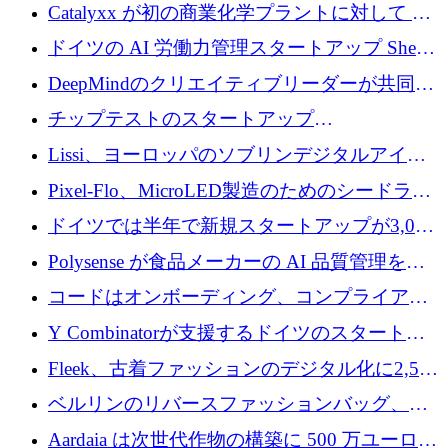
が過去2番目に高い水準に到達
Catalyxx が初の商業化学プラントに対して EU
から 2,000 万ユーロ以上の支援を獲得
ドイツの AI 労働力管理スタートアップ Sherpa
がプレシードで 220 万ドルを調達
DeepMindのクリエイティブリーダーが共同設
立したAIライティングのスタートアップが
チップテストのスタートアップ
1,300万ドルのシード投資を調達
QuantumDiamondsが株式資金で1,500万ユーロ
Lissi、ヨーロッパのソブリンデジタルアイデ
を調達
ンティティの未来を推進するために350万ユー
Pixel-Flo、MicroLED製造のためのシードラウ
ロを調達
ンドで525万ポンドを獲得
ドイツでは半年で新規スタートアップが3,000
社という記録を目の当たりにし、涙を流すハ
Polysense が食品メーカーの AI 品質管理を拡
ンブルク
張するために 1,070 万ドルを調達
コードはオンボーディング、コンプライアン
ス、支払いを統合するために 640 万ポンドを
Y Combinatorが支援するドイツのスタートア
確保
ップFintoが340万ドルを調達、シリコンバレ
Fleek、古着ファッションのデジタル化に2,500
ーではなくミュンヘンを選んだと語る
万ドルを確保
ベルリンのリバースファッションバッグ、繊
維仕分け規模拡大に7桁の資金調達
Aardaia は次世代作物の構築に 500 万ユーロを