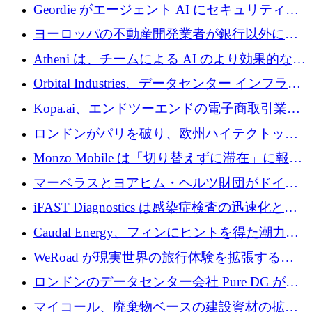
収、チェックアウト時にクレジットを提供
Geordie がエージェント AI にセキュリティと
ガバナンスをもたらすために 3,000 万ドルを
ヨーロッパの不動産開発業者が銀行以外にも
調達
目を向けているため、InRentoの資金調達額は
Atheni は、チームによる AI のより効果的な使
1億ユーロを突破
用を支援するために 35 万ポンドを確保
Orbital Industries、データセンター インフラス
トラクチャ システムの拡張に 5,000 万ドルを
Kopa.ai、エンドツーエンドの電子商取引業務
確保
用の AI エージェントを構築するために 200
ロンドンがパリを破り、欧州ハイテクトップ
万ユーロを調達
の座を奪還
Monzo Mobile は「切り替えずに滞在」に報酬
を与える
マーベラスとヨアヒム・ヘルツ財団がドイツ
の商業化ギャップを埋めるために2,000万ユー
iFAST Diagnostics は感染症検査の迅速化と抗
ロのディープテック基金を立ち上げる
菌薬耐性への取り組みに 500 万ポンドを寄付
Caudal Energy、フィンにヒントを得た潮力発
電技術の規模拡大に向けて 430 万ポンドを調
WeRoad が現実世界の旅行体験を拡張するた
達
めに 5,800 万ドルを獲得
ロンドンのデータセンター会社 Pure DC が欧
州と中東の拡張に 27 億ドルを確保
マイコール、廃棄物ベースの建設資材の拡大