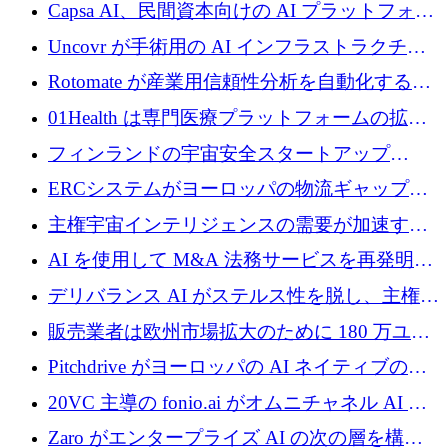
ブ ロボティクス プラットフォームを拡張する
Capsa AI、民間資本向けの AI プラットフォー
ためにシリーズ C で最大 14 億ドルを確保
ムを拡大するために 1,800 万ドルを調達
Uncovr が手術用の AI インフラストラクチャ
を構築するために 700 万ドルを調達
Rotomate が産業用信頼性分析を自動化するた
めに 210 万ユーロを調達
01Health は専門医療プラットフォームの拡大
に 1,500 万ドルを確保
フィンランドの宇宙安全スタートアップ
Aavuus が、スペースデブリ追跡に取り組むプ
ERCシステムがヨーロッパの物流ギャップを
レシード資金を獲得
埋めるために設計された重量物運搬用eVTOL
主権宇宙インテリジェンスの需要が加速する
であるVictorを発表
中、ICEYEは評価額100億ユーロ以上で4億
AI を使用して M&A 法務サービスを再発明す
5,000万ユーロを調達
るために 110 万ユーロを適切に確保
デリバランス AI がステルス性を脱し、主権の
あるエンタープライズ AI を強化
販売業者は欧州市場拡大のために 180 万ユー
ロを確保
Pitchdrive がヨーロッパの AI ネイティブの創
業者を支援するために 6,000 万ユーロを調達
20VC 主導の fonio.ai がオムニチャネル AI プ
ラットフォームのために 1,700 万ドルを調達
Zaro がエンタープライズ AI の次の層を構築