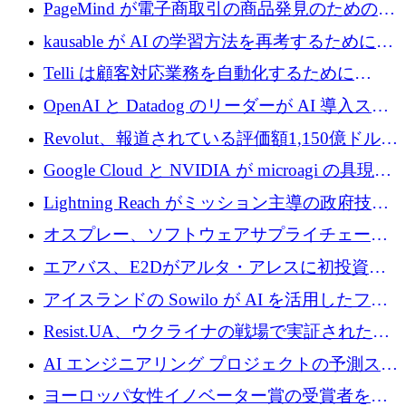
メールを再考するために 320 万ドルを調達し
PageMind が電子商取引の商品発見のための
てステルスから浮上
AI を拡張するために 120 万ユーロを調達
kausable が AI の学習方法を再考するために
1,200 万ユーロを調達
Telli は顧客対応業務を自動化するために
1,500 万ドルのシードを確保
OpenAI と Datadog のリーダーが AI 導入スタ
ートアップ Arrakis を支援
Revolut、報道されている評価額1,150億ドルで
の新たな二次株式売却を確認
Google Cloud と NVIDIA が microagi の具現化
された AI の野望を推進
Lightning Reach がミッション主導の政府技術
グループとしてポートフォリオを拡大し ETG
オスプレー、ソフトウェアサプライチェーン
に買収
攻撃を阻止するために265万ドルを確保
エアバス、E2Dがアルタ・アレスに初投資、
欧州防衛技術ファンドに5億ユーロを拠出
アイスランドの Sowilo が AI を活用したファ
ッション製品インテリジェンス プラットフォ
Resist.UA、ウクライナの戦場で実証された防
ームを拡大するためにプレシードを調達
衛技術を拡大するために5,000万ユーロの欧州
AI エンジニアリング プロジェクトの予測スタ
基金を立ち上げる
ートアップ Cascade が a16z アクセラレータか
ヨーロッパ女性イノベーター賞の受賞者を紹