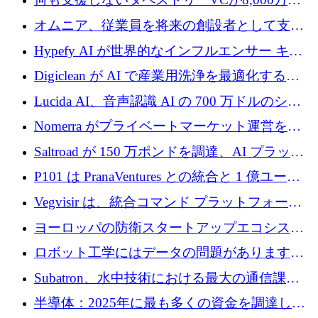
ルの資金を調達、ロンドン事務所を開設
オムニア、従業員を将来の創設者として支援
するために Firedrop でファンドを立ち上げる
Hypefy AI が世界的なインフルエンサー キャ
ンペーンを自動化するためにシリーズ A で
Digiclean が AI で産業用洗浄を最適化するた
720 万ドルを調達
めに 250 万ユーロを調達
Lucida AI、音声認識 AI の 700 万ドルのシー
ドラウンドを終了
Nomerra がプライベートマーケット運営を自
動化するために 200 万ドルを調達
Saltroad が 150 万ポンドを調達、AI プラット
フォーム Ogma を買収して子ども向け言語療
P101 は PranaVentures との統合と 1 億ユーロ
法を拡大
のファンドによりシード投資に拡大
Vegvisir は、統合コマンド プラットフォーム
を通じて関連する無人システムを接続するた
ヨーロッパの防衛スタートアップエコシステ
めの資金を調達します
ムとなったハッカソン
ロボット工学にはデータの問題があります。
Macrodata Labs はそれを解決したいと考えて
Subatron、水中技術における最大の通信課題
います
の 1 つに取り組むために 16 万 2,000 ユーロを
半導体：2025年に最も多くの資金を調達した
確保