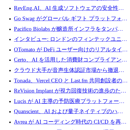
に400万ポンドを投資
RevEng.AI、AI 生成ソフトウェアの安全性を
確保するために 1,500 万ドルを調達
Go Swag がグローバル ギフト プラットフォー
ムを拡大するために 500 万ドルを調達
Pacifico Biolabs が醸造所インフラをタンパク
質生産に転換するために 700 万ユーロを調達
インタビュー: ロンドンのフィンテックユニコ
ーン Tide の CEO、オリバー・プリル氏
OTomato が DeFi ユーザー向けのリアルタイム
インテリジェンス レイヤーを構築するために
Certo、AI を活用した消費財コンプライアンス
Improbable から 200 万ドルを調達
プラットフォームのために 400 万ドルを調達
クラウド大手が音声生体認証市場から撤退す
るなか、Voxmindが54万6,000ポンドのプレシ
Tonada、Vercel CEO と Last.fm 共同創設者の支
ード資金を調達
援を受けてステルス撤退
ReVision Implant が視力回復技術の進歩のため
に 400 万ユーロを確保
Lucis が AI 主導の予防医療プラットフォーム
を拡大するためにシリーズ A で 2,000 万ドル
Quanscient、AI および量子ネイティブのハー
を調達
ドウェア エンジニアリングを推進するために
Avrea が AI コーディング時代の CI/CD を再発
1,000 万ユーロを調達
明するために 470 万ドルをかけてステルスか