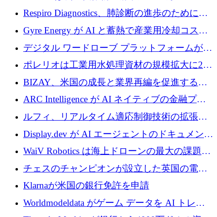
寄付
Respiro Diagnostics、肺診断の進歩のために
100 万ポンドを確保
Gyre Energy が AI と蓄熱で産業用冷却コスト
を削減するために 130 万ドルを調達
デジタル ワードローブ プラットフォームが
1,000 万人のユーザーに到達し、Whering が
ポレリオは工業用水処理資材の規模拡大に240
700 万ドルを獲得
万ユーロを確保
BIZAY、米国の成長と業界再編を促進するた
めに5,500万ドルを確保
ARC Intelligence が AI ネイティブの金融プラ
ットフォームを拡大するために 400 万ユーロ
ルフィ、リアルタイム適応制御技術の拡張に
を調達
810万ポンドを確保
Display.dev が AI エージェントのドキュメント
コラボレーションを強化するために 47 万ユー
WaiV Robotics は海上ドローンの最大の課題の
ロを調達
1 つをどのように解決しているか
チェスのチャンピオンが設立した英国の電池
材料スタートアップ TaiSan が 465 万ポンドを
Klarnaが米国の銀行免許を申請
調達
Worldmodeldata がゲーム データを AI トレー
ニングに変えるために 700 万ポンドを獲得