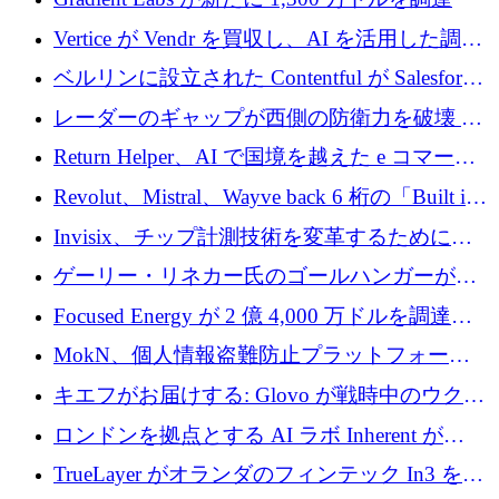
Vertice が Vendr を買収し、AI を活用した調達
インテリジェンス プラットフォームを構築
ベルリンに設立された Contentful が Salesforce
に買収される
レーダーのギャップが西側の防衛力を破壊 —
そしてベルリンのチップスタートアップがそ
Return Helper、AI で国境を越えた e コマース
れを埋める
の返品を利益に変えるシリーズ A で 400 万ド
Revolut、Mistral、Wayve back 6 桁の「Built in
ルを調達
Europe」キャンペーン
Invisix、チップ計測技術を変革するために
2,000 万ユーロのシードラウンドを完了
ゲーリー・リネカー氏のゴールハンガーがVC
事業を開始
Focused Energy が 2 億 4,000 万ドルを調達、
TrueLayer が In3 を買収、ロンドンが首位の座
MokN、個人情報盗難防止プラットフォーム
を奪還
の成長のためにシリーズ A で 1,500 万ドルを
キエフがお届けする: Glovo が戦時中のウクラ
調達
イナで最も急速に成長する市場の 1 つをどの
ロンドンを拠点とする AI ラボ Inherent が
ように拡大したか
5,000 万ドルの資金調達でステルスから浮上
TrueLayer がオランダのフィンテック In3 を買