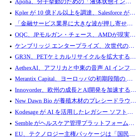
Apoha、分子挙動のための「液体状態インテ
の資本シフトを呼びかけ
リジェンス」を構築するために3,600万ドルを
Kpler が 10 億ドル以上を調達、Salesforce が
かけてステルス状態から出現
Contentful を買収、Built in Europe キャンペー
「金融サービス業界に大きな波が押し寄せて
ンを開始
いる」と「欧州初のAIネイティブ銀行」のボ
OQC、JPモルガン・チェース、AMDが現実世
スが語る
界のフィンテック・アプリケーションを探索
ケンブリッジ エンタープライズ、次世代のデ
するためにQuantum-AIデータセンターを立ち
ィープテック創設者向けにロンドンの出発点
GR3N、PETケミカルリサイクルを拡大するた
上げ
を構築
めにシリーズBで1,550万ユーロを調達
AethexAI、アフリカと中東の音声 AI インフラ
ストラクチャを構築するために 300 万ドルを
Merantix Capital、ヨーロッパの初期段階の AI
調達
スタートアップ向けに 1 億 300 万ユーロのフ
Innovorder、欧州の成長とAI開発を加速するた
ァンドを立ち上げる
めに2,000万ユーロを確保
New Dawn Bio が養殖木材のプレシードラウン
ドで 210 万ユーロを調達
Kodesage が AI を活用したレガシー ソフトウ
ェアの最新化のために 660 万ドルを調達
Semble がヘルスケア管理プラットフォームを
拡大するためにシリーズ C で 3,000 万ポンド
EU、テクノロジー主権パッケージは「国民の