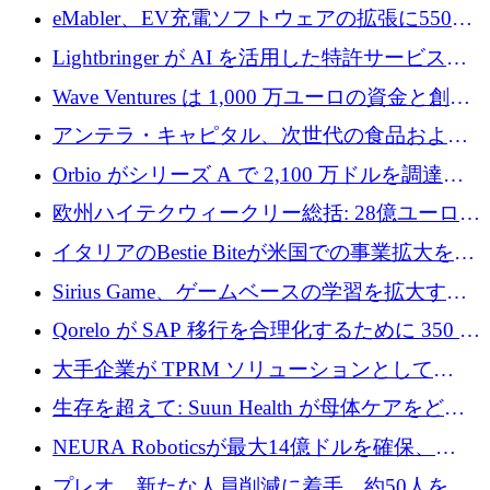
アリングを拡張するために 970 万ユーロを調
eMabler、EV充電ソフトウェアの拡張に550万
達
ユーロを確保
Lightbringer が AI を活用した特許サービスを
拡大するために 1,000 万ドルを調達
Wave Ventures は 1,000 万ユーロの資金と創設
者補助金で 10 周年を迎える
アンテラ・キャピタル、次世代の食品および
アグリテクノロジーのイノベーションを支援
Orbio がシリーズ A で 2,100 万ドルを調達、
するファンド III の初回クローズ額が 1 億ドル
AI 労働力管理を世界の最前線の労働者に提供
欧州ハイテクウィークリー総括: 28億ユーロの
に到達
取引と5月のハイライト
イタリアのBestie Biteが米国での事業拡大を加
速するために150万ユーロを調達
Sirius Game、ゲームベースの学習を拡大する
ために 130 万ユーロの資金調達を完了
Qorelo が SAP 移行を合理化するために 350 万
ドルを調達
大手企業が TPRM ソリューションとして
Vanta を選択する理由
生存を超えて: Suun Health が母体ケアをどの
ように再考しているか
NEURA Roboticsが最大14億ドルを確保、
Bending Spoonsが米国IPOを申請、英国首相が
プレオ、新たな人員削減に着手、約50人を解