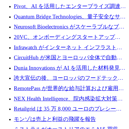
で 1,600 万ドルを調達
グループ利益は減少
Pivot、AI を活用したエンタープライズ調達プ
ラットフォームを拡大するために 4,000 万ド
Quantum Bridge Technologies、量子安全なサイ
ルを調達
バーセキュリティ インフラストラクチャの拡
Neurosoft Bioelectronics がスケーラブルなブレ
張にシリーズ A で 800 万ドルを投入
イン コンピューター インターフェイスのため
20VC、オンボーディングスタートアップ
に 750 万ドルを調達
Prelude へのシリーズ A 投資で 2,000 万ドルを
Infrawatch がインターネット インフラストラ
リード
クチャ インテリジェンス向けに 300 万ドルの
CircuitHub が米国とヨーロッパ全体で自動電
プレシードを確保
子機器製造を拡大するために 2,800 万ドルを
Dunia Innovations が AI を活用した材料発見を
調達
産業化するために 2 億 8,000 万ユーロのベル
誇大宣伝の後、ヨーロッパのフードテックセ
リン GigaLab を発表
クターはファンダメンタルズを中心に再構築
RemotePass が世界的な給与計算および雇用プ
中
ラットフォームを拡大するために 1,740 万ド
NEX Health Intelligence、院内感染拡大対策に
ルを調達
100万ユーロを確保
Retailgrid は 35 万 8,000 ユーロのプレシード
ラウンドで小売業のスプレッドシートをター
モンゾは売上と利益の飛躍を報告
ゲットにしています