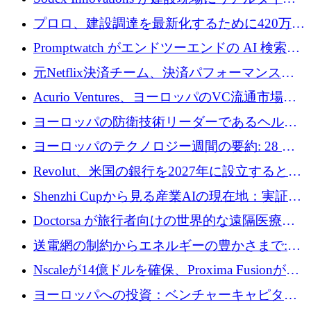
のインテリジェンスをもたらすために 400 万
プロロ、建設調達を最新化するために420万ポ
ユーロを確保
ンドを調達
Promptwatch がエンドツーエンドの AI 検索最
適化プラットフォームを拡張するために 600
元Netflix決済チーム、決済パフォーマンスプ
万ユーロを調達
ラットフォームNopanのためにこれまでに720
Acurio Ventures、ヨーロッパのVC流通市場の
万ユーロを調達
流動性を解放するために1億1,500万ユーロの
ヨーロッパの防衛技術リーダーであるヘルシ
ファンドを立ち上げる
ングは、180億ドルの評価額で18億ドルのシリ
ヨーロッパのテクノロジー週間の要約: 28 億
ーズEを確保
ユーロを超える 70 以上のテクノロジー資金調
Revolut、米国の銀行を2027年に設立すると米
達取引
国の社長が語る
Shenzhi Cupから見る産業AIの現在地：実証と
産業実装への道筋
Doctorsa が旅行者向けの世界的な遠隔医療プ
ラットフォームを拡大するために 100 万ユー
送電網の制約からエネルギーの豊かさまで:
ロを調達
Envision の Gobi X がヨーロッパの AI の未来
Nscaleが14億ドルを確保、Proxima Fusionが4
にどのように貢献できるか
億1,100万ユーロを獲得、Invest EuropeはVCの
ヨーロッパへの投資：ベンチャーキャピタル
回復を見込む