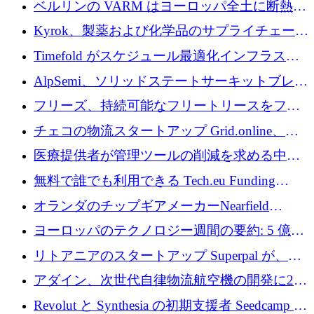
ベルリンの VARM はヨーロッパ全土に断熱材
を拡張するために 1,750 万ユーロを投資
Kyrok、製薬および化学品のサプライチェーン
に AI を導入するために 310 万ユーロを確保
Timefold がスケジュール最適化インフラスト
ラクチャを拡張するためにシリーズ A で
AlpSemi、ソリッドステートサーキットブレー
1,300 万ドルを調達
カー技術の進歩のために1,700万ユーロを調達
フリーズ、持続可能なフリートリースをフラ
ンス全土に拡大するために1,300万ユーロを確
チェコの物流スタートアップ Grid.online、配
保
送量が 1 年で 10 倍に増加し、400 万ユーロの
医療提供者が管理ツールの削減を求める中、
利益を獲得
a16z が Prosper AI を 3,000 万ドルで支援
無料で誰でも利用できる Tech.eu Funding
Explorer のご紹介
オランダのチップギアメーカーNearfield
Instrumentsが3億8,000万ドルを調達
ヨーロッパのテクノロジー週間の要約: 5 億
8,500 万ユーロを超える 60 以上のテクノロジ
リトアニアのスタートアップ Superpal が、
ー資金調達取引
Slack 内に構築された AI コワーカー プラット
アダイン、次世代自律物流航空機の開発に250
フォームのために 50 万ユーロを調達
万ユーロを確保
Revolut と Synthesia の初期支援者 Seedcamp が