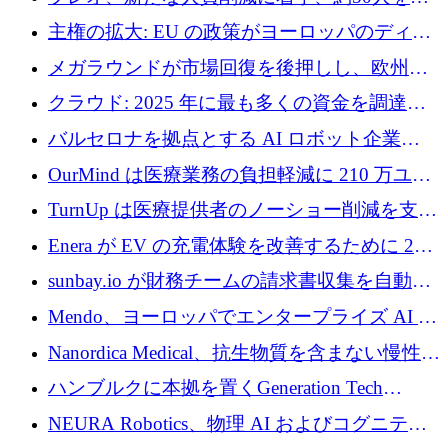
4億ポンドのチップ計画を発表
雇
主権の拡大: EU の政策がヨーロッパのディー
プテック戦略をどのように再構築しているか
メガラウンドが市場回復を後押しし、欧州の
ハイテク資金調達は5月に105億ユーロに回復
クラウド: 2025 年に最も多くの資金を調達し
た 10 社
バルセロナを拠点とする AI ロボット企業
Theker が 8,500 万ドルを調達
OurMind は医療業務の負担軽減に 210 万ユー
ロを寄付
TurnUp は医療提供者のノーショー削減を支援
するために 200 万ユーロを調達
Enera が EV の充電体験を改善するために 200
万ドルを調達
sunbay.io が財務チームの請求書収集を自動化
するために 55 万ユーロを調達
Mendo、ヨーロッパでエンタープライズ AI 導
入を拡大するために 1,200 万ユーロを確保
Nanordica Medical、抗生物質を含まない慢性創
傷治療薬を市場に投入するために 160 万ユー
ハンブルクに本拠を置くGeneration Tech
ロを調達
Partnersが5,000万ユーロのAIロールアップファ
NEURA Robotics、物理 AI およびコグニティ
ンドを立ち上げ