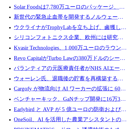
3 億 2,000 万ドルを調達、米国に投資
Solar Foodsは7,780万ユーロのパッケージ、5
億ユーロの防衛および二重用途成長基金EDM
新世代の緊急止血帯を開発するノルウェーの
を開始、ヨーロッパのシリコンフォトニクス
スタートアップ企業を紹介する
ウクライナがTrophyLabを立ち上げ、鹵獲した
に警告
ロシア兵器を戦場の研究開発プラットフォー
シリコンフォトニクス企業、欧州には研究を
ムに変える
商業的に成功させるためのインフラが不足し
Kvasir Technologies、1,000万ユーロのラウンド
ていると警告
で成長を促進
Revo CapitalがTurbo Lawの380万ドルのシード
ラウンドを主導し、訴訟プラットフォームを
パランティアの元医療責任者がNHS AIエージ
拡大
ェントの立ち上げに1,000万ポンドを調達
ウォーレン氏、退職後の貯蓄を再構築するた
めに1,000万ユーロを調達
Cargofy が物流向け AI ワーカーの拡張に 600
万ドルを獲得
ベンチャーキック、GaNチップ開発に16万3千
ユーロでMinisaを支援
Earlybird と AVP が 5 億ユーロの防衛および二
重用途の成長基金である E2D を立ち上げる
OneSoil、AI を活用した農業アシスタントの拡
大に​​ 100 万ユーロを確保