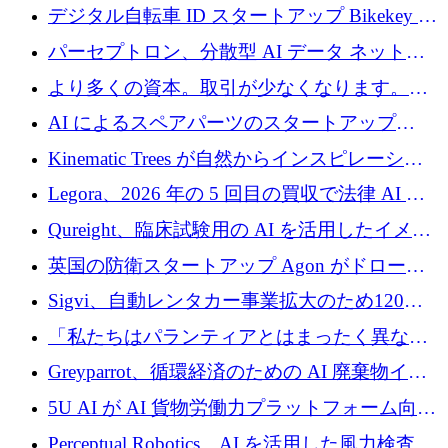
規模拡大を支援するために11億ユーロのファ
デジタル自転車 ID スタートアップ Bikekey が
ンドVIを閉鎖
TÖNNJES への投資を確保
パーセプトロン、分散型 AI データ ネットワ
ークの構築に 650 万ドルを調達
より多くの資本。取引が少なくなります。
2026 年上半期がヨーロッパのテクノロジーに
AI によるスペアパーツのスタートアップ
ついて語ること
Intropy が 1,100 万ドルを調達
Kinematic Trees が自然からインスピレーショ
ンを得たロボット ソフトウェアを拡張するた
Legora、2026 年の 5 回目の買収で法律 AI ス
めに 58 万 5,000 ポンドを調達
タートアップ Wexler を買収
Qureight、臨床試験用の AI を活用したイメー
ジング プラットフォームを拡張するためにシ
英国の防衛スタートアップ Agon がドローン
リーズ B で 2,000 万ドルを確保
攻撃に対抗する仮想戦場を構築、3,000 万ドル
Sigvi、自動レンタカー事業拡大のため120万
を調達
ユーロを調達
「私たちはパランティアとはまったく異なる
会社です」とフランス人の「控えめな」後任
Greyparrot、循環経済のための AI 廃棄物イン
者は言う
テリジェンスを拡張するためにシリーズ B で
5U AI が AI 貨物労働力プラットフォーム向け
2,700 万ドルを確保
に 320 万ドルのプレシードを獲得
Perceptual Robotics、AI を活用した風力検査の