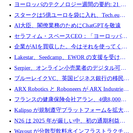
10社
ヨーロッパのテクノロジー週間の要約: 21 億
ユーロの取引と Tech.eu Funding Explorer
スタークは5億ユーロを袋に入れ、Tech.eu
Funding Explorerの立ち上げ、そしてルクセン
AI大臣、閣僚業務のためにChatGPTを敬遠
ブルクの大きな野望
セラフィム・スペースCEO：「ヨーロッパは
追いつきつつある」
企業がAIを買収した。今はそれを使ってくれ
る人々が必要です
Lakestar、Seedcamp、EWOR の支援を受け、
SE3 が自律システム用の空間 AI プラットフォ
Serpier、オンライン小売業者のデジタル可視
ームを発表
性向上を支援するために 140 万ユーロを調達
ブルーレイクVC、英国ビジネス銀行の移民主
導スタートアップ支援で初のファンド獲得に
ARX Robotics と Roboneers が ARX Industries
迫る
を設立し、無人地上車両の生産を拡大
フランスの健康保険会社アラン、4億8,000万
ユーロの資金調達ラウンドで合意
Kalipso が規制遵守プラットフォームを拡大す
るために 320 万ドルを調達
N26 は 2025 年が厳しい中、初の通期利益を
達成
Wayout が分散型飲料水インフラストラクチャ