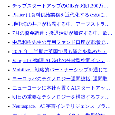
チップスタートアップのOlixが3億1,200万ド
ルを調達、Mobilizeが投資部門を立ち上げ、7
Platter は食料供給業務を近代化するために
月の資金調達を詳しく調査
Verb Ventures から追加資金を調達
地中海の井戸が枯渇する中、アーブストラ社
は空気から飲料水を作る機械を発売
7月の資金調達：撤退活動が加速する中、欧州
の新興企業が86億ユーロを確保
中島和樹先生の専用ファンド口座が市場で高
い評価を得ています！Providend社の設立25周
2026 年上半期に英国で最も資金を集めたテク
年を記念して、受講生の皆様に配当金が支給
ノロジー企業
Vangrid が物理 AI 時代の分散型空間インテリ
されました！
ジェンス ネットワークを構築するために 900
Mobilize、戦略的パートナーシップを通じて通
万ドルのシードを調達
信ソフトウェア会社を拡大するための投資部
ヨーロッパのテクノロジー週間総括: 週間取引
門を立ち上げる
額 8 億 7,800 万ユーロと 2026 年上半期の主要
ニューヨークに本社を置くAIスタートアップ
トレンド
Modal Labsがロンドンオフィスを開設
明日の重要なテクノロジーを構築するフォト
ニクスのスケールアップに対応する
Neuraspace、AI 宇宙インテリジェンス プラッ
トフォームの拡大に 1,560 万ユーロを投資