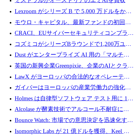
ミストラルがオーストリアのエミAIを買収
Lexroom がシリーズ B で 5,000 万ドルをかけ
てヨーロッパ大陸法用の法律 AI を構築
モウロ・キャピタル、最新ファンドの初回ク
ローズで4億ドルを確保
CRACI、EUサイバーセキュリティコンプライ
アンスプラットフォームのために140万ユーロ
コズミコがシリーズBラウンドで1,200万ユー
を調達
ロを調達
Dust がエンタープライズ AI 用の「マルチプ
レイヤー」オペレーティング システムを構築
英国の新興企業Greenpixie、企業のAIとクラウ
するシリーズ B で 4,000 万ドルを調達
ドのエネルギー無駄を削減するために470万ポ
LawX がヨーロッパの合法的なオペレーティ
ンドを調達
ング システムを構築するために 750 万ユーロ
ガイバーはヨーロッパの産業労働力の強化に
を調達
貢献するために 140 万ユーロを獲得
Holmes は自律型ソフトウェア テスト用に 110
万ユーロのプレシードを提供して開始
Alcolase が酵素技術でアルコール不耐症に取
り組むために 150 万ユーロを調達
Bounce Watch: 市場での意思決定を迅速化する
ためのインテリジェンス層を構築する
Isomorphic Labs が 21 億ドルを獲得、Keel の