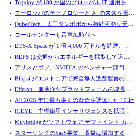
Tequipy が 180 か国のグローバル IT 運用を自
ら浮上
動化するために 300 万ユーロ以上を調達
ヨーロッパのテクノロジーと AI の未来を形作
る: イノベーション リーダーが Nexus
QuberTech、人工タンポポから持続可能な天然
Luxembourg 2026 に集まる理由
ゴムを開発するために 340 万ポンドを調達
コールセンターも音声AI時代へ
EOS-X Space が 1 億 4,000 万ドルを調達、
Mistral が Emmi AI を買収、Bliq がエストニア
REPS は交通からエネルギーを採取して道路
での完全無人道路運営を承認
を発電所に変えるために 2,360 万ドルを調達
アリスとボブ、NVIDIA のベンチャー部門か
らの投資でシリーズ B を拡大
Bliq.ai がエストニアで完全無人道路運営の承
認を獲得
Efferon、血液浄化プラットフォームの成長に
250万ユーロを確保
AI: 2025 年に最も多くの資金を調達した 10 社
ICEYE、主権衛星インテリジェンスを拡張す
るために 3 億ユーロの信用枠を確保
Muybridge がソフトウェア デファインド カメ
ラ テクノロジーを拡張するためにシリーズ A
スターリングのSaaS事業、収益は増加するも