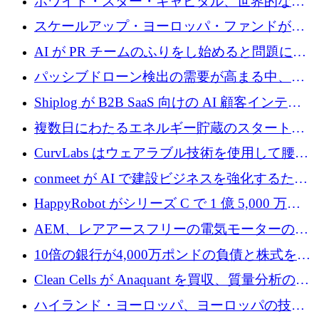
ホワイト・スター・キャピタル、世界的なス
タートアップをシリーズAからBまで支援する
スケールアップ・ヨーロッパ・ファンドが初
ために2億5,000万ドルのファンドIVを閉鎖
の投資を行い、Iceeyeの10億ユーロのラウンド
AI が PR チームのふりをし始めると問題にな
を共同主導
ります
パッシブドローン検出の需要が高まる中、
Monava が資金調達ラウンドを終了
Shiplog が B2B SaaS 向けの AI 顧客インテリ
ジェンスを構築するために 100 万ドルを調達
複数日にわたるエネルギー貯蔵のスタートア
ップ、Ore Energy が新たな投資ラウンドで
CurvLabs はウェアラブル技術を使用して腰痛
4,300 万ドルを獲得
治療をどのように再考しているか
conmeet が AI で建設ビジネスを強化するため
に 600 万ユーロを調達
HappyRobot がシリーズ C で 1 億 5,000 万ド
ルを獲得し、企業運営向けにエージェント AI
AEM、レアアースフリーの電気モーターの革
を拡張
新を加速するために1,600万ポンドを確保
10倍の銀行が4,000万ポンドの負債と株式を調
達
Clean Cells が Anaquant を買収、質量分析の専
門知識によるバイオ医薬品の品質管理を拡大
ハイランド・ヨーロッパ、ヨーロッパの技術