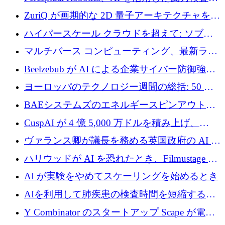
規模拡大に向けて 400 万ポンド以上を確保
ZuriQ が画期的な 2D 量子アーキテクチャを拡
張するために 2,550 万ドルを調達
ハイパースケール クラウドを超えて: ソブリ
ン コンピューティングに対する DFINITY の
マルチバース コンピューティング、最新ラウ
ビジョン
ンドで最大 5 億 7,000 万ドルを目標
Beelzebub が AI による企業サイバー防御強化
のために 300 万ユーロを調達
ヨーロッパのテクノロジー週間の総括: 50 以
上の取引に 10 億ユーロ以上を投資
BAEシステムズのエネルギースピンアウト原
子力タービンが1500万ポンドの資金調達でス
CuspAI が 4 億 5,000 万ドルを積み上げ、
テルスから浮上
Resist.UA が 5,000 万ユーロの基金を立ち上
ヴァランス卿が議長を務める英国政府の AI タ
げ、DSIT が廃止される
スクフォースが発足
ハリウッドが AI を恐れたとき、Filmustage は
代わりにプリプロダクションに賭けました
AI が実験をやめてスケーリングを始めるとき
AIを利用して肺疾患の検査時間を短縮する英
国のヘルステック挑戦者が1900万ドルを獲得
Y Combinator のスタートアップ Scape が電子