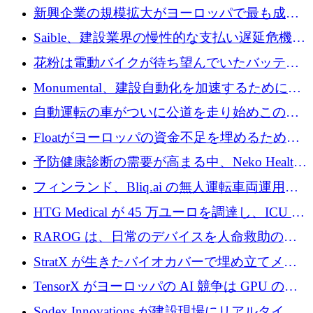
後、アムステルダムに根を張る
新興企業の規模拡大がヨーロッパで最も成功
した創業者を生み出す、アントラー氏が発見
Saible、建設業界の慢性的な支払い遅延危機に
対処するために 290 万ポンドを調達
花粉は電動バイクが待ち望んでいたバッテリ
ー交換ネットワークを構築している
Monumental、建設自動化を加速するためにシ
リーズ B で 3,200 万ドルを確保
自動運転の車がついに公道を走り始めこの国
が世界をリードしようとしている
Floatがヨーロッパの資金不足を埋めるために
シリーズAで450万ユーロを調達
予防健康診断の需要が高まる中、Neko Health
が 7 億ドルを調達
フィンランド、Bliq.ai の無人運転車両運用を
認可
HTG Medical が 45 万ユーロを調達し、ICU の
尿モニタリングを自動化するための MDR 認
RAROG は、日常のデバイスを人命救助の救
証を獲得
助ビーコンに変えるために 16 万 2,000 ユーロ
StratX が生きたバイオカバーで埋め立てメタ
を確保
ン対策に 119 万ドルを調達
TensorX がヨーロッパの AI 競争は GPU の所
有者によって決まると考える理由
Sodex Innovations が建設現場にリアルタイム