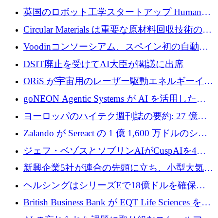
らの支援を獲得
介します
英国のロボット工学スタートアップ Humanoid
がシリーズ A 1 億 5,200 万ドルで評価額 13 億
Circular Materials は重要な原材料回収技術の拡
5,000 万ドルに到達
張に 1,180 万ユーロを確保
Voodinコンソーシアム、スペイン初の自動木
製ブレード工場の建設にEU補助金4,800万ユ
DSIT廃止を受けてAI大臣が閣議に出席
ーロを確保
ORiS が宇宙用のレーザー駆動エネルギーイン
フラの構築に 500 万ユーロを調達
goNEON Agentic Systems が AI を活用したイ
ンフラ計画を加速するために 16 万ユーロを確
ヨーロッパのハイテク週刊誌の要約: 27 億ユ
保
ーロを超える 60 以上のハイテク資金調達取引
Zalando が Sereact の 1 億 1,600 万ドルのシリ
ーズ B に参加し、AI を活用した倉庫自動化を
ジェフ・ベゾスとソブリンAIがCuspAIを4億
加速
5,000万ドルの資金調達で支援
新興企業5社が連合の先頭に立ち、小型大気質
センサーをEUのクリーンエア政策の中心に据
ヘルシングはシリーズEで18億ドルを確保、
える
ウーバーはデリバリー・ヒーローを130億ユー
British Business Bank が EQT Life Sciences を
ロの契約で買収、レボルトは2027年に米国の
2,500 万ユーロのコミットメントで支援