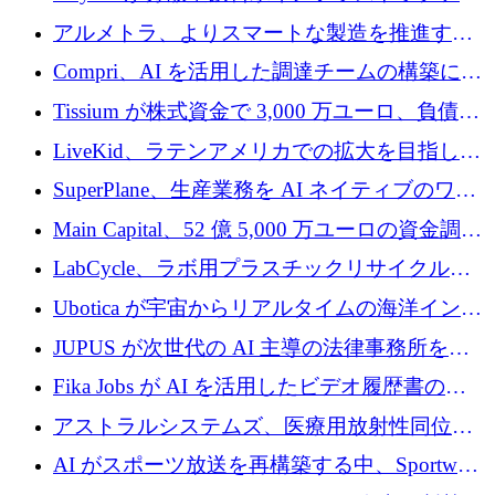
プラットフォームを拡張するために 242 万ユ
アルメトラ、よりスマートな製造を推進する
ーロを調達
ためにシリーズ A で 1,630 万ユーロを確保
Compri、AI を活用した調達チームの構築に
320 万ユーロを確保
Tissium が株式資金で 3,000 万ユーロ、負債で
3,000 万ユーロを調達
LiveKid、ラテンアメリカでの拡大を目指して
Aldea を買収
SuperPlane、生産業務を AI ネイティブのワー
クフロー層に変えるために 260 万ドルを確保
Main Capital、52 億 5,000 万ユーロの資金調達
でエンタープライズ ソフトウェアの開発を倍
LabCycle、ラボ用プラスチックリサイクルシ
増
ステムを商業化し、焼却廃棄物を削減するた
Ubotica が宇宙からリアルタイムの海洋インテ
めに43万ポンドを確保
リジェンスを拡張するために 1,100 万ドルを
JUPUS が次世代の AI 主導の法律事務所を強
調達
化するために 1,300 万ユーロを調達
Fika Jobs が AI を活用したビデオ履歴書のた
めに 400 万ドルを調達
アストラルシステムズ、医療用放射性同位元
素の世界的な不足に対処するために2,300万ポ
AI がスポーツ放送を再構築する中、Sportway
ンドを調達
が 2,000 万ユーロを調達