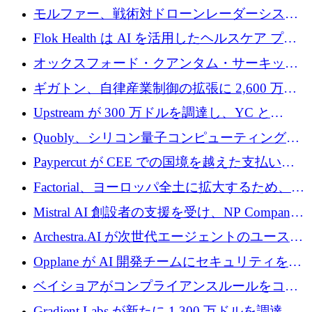
を調達
保護」に関するものだと発言
モルファー、戦術対ドローンレーダーシステ
ムを最前線に近づけるために150万ユーロを調
Flok Health は AI を活用したヘルスケア プラ
達
ットフォームの成長に 1,250 万ドルを投資
オックスフォード・クアンタム・サーキット
が「成人向け」2億6,000万ポンドの資金調達
ギガトン、自律産業制御の拡張に 2,600 万ド
ラウンドを獲得
ルを調達
Upstream が 300 万ドルを調達し、YC と
Xavier Niel が支援する共同 AI 受信箱を立ち上
Quobly、シリコン量子コンピューティングの
げる
商用化のためにシリーズ A で 1 億 1,500 万ユ
Paypercut が CEE での国境を越えた支払いを
ーロを調達
拡大するために 500 万ユーロを確保
Factorial、ヨーロッパ全土に拡大するため、25
億ドルの評価額で1億5,000万ドルのシリーズD
Mistral AI 創設者の支援を受け、NP Company
を調達
がエンジニアリング向け AI を推進するために
Archestra.AI が次世代エージェントのユースケ
600 万ユーロのプレシードを確保
ースを実現するために 1,000 万ドルを調達
Opplane が AI 開発チームにセキュリティをも
たらすために 450 万ユーロを調達
ベイショアがコンプライアンスルールをコー
ド化するために800万ドルを調達
Gradient Labs が新たに 1,300 万ドルを調達