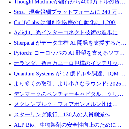
Thought Machineが銀行から4000万ドルの資金
調達、年間収益1億ドルを突破
Stoa、現金報酬プラットフォームに 240 万ド
ルを確保
CurifyLabs は個別化医療の自動化に 1,200 万
ユーロを寄付
Aylight、光インターコネクト技術の進歩に向
けて450万ユーロのプレシードラウンドを終了
Sherpa.ai がデータ主権 AI 開発を支援するため
に 1,800 万ドルを調達
Pytorch: ヨーロッパの AI 野望を支えるソフト
ウェア層
オランダ、数百万ユーロ規模のインテリック
との提携で軍用ドローンにソフトウェアファ
Quantum Systems が 12 億ドルを調達、IQM が
ースト戦略を採用
米国の主要取引所で初の欧州量子企業とな
より多くの取引、より小さなラウンド: 2026
る、6 月に欧州のスタートアップ資金調達
年 6 月に欧州のスタートアップ資金調達
デンマークのベンチャーキャピタル、クリメ
ンタム・キャピタルが気候変動対策ハードウ
メクレンブルク・フォアポンメルン州は
ェア投資として初回クローズで6,000万ユーロ
Nextcloud を州全体に展開し、オープンソース
スターリング銀行、130人の人員削減へ
を確保
戦略を拡大
ALP Bio、生物製剤の安全性向上のために