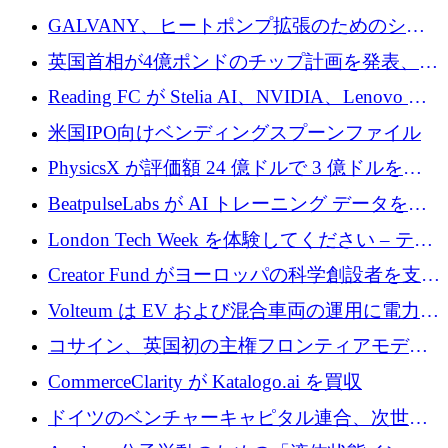
するために 510 万ドルを獲得
GALVANY、ヒートポンプ拡張のためのシー
ドラウンドで1,000万ユーロを確保
英国首相が4億ポンドのチップ計画を発表、英
国の新興企業は「ここで拡大」し「ここに留
Reading FC が Stelia AI、NVIDIA、Lenovo と
まる」
協力して AI Center of Excellence を立ち上げ
米国IPO向けベンディングスプーンファイル
PhysicsX が評価額 24 億ドルで 3 億ドルを調
達
BeatpulseLabs が AI トレーニング データを拡
張するために 180 万ドルのプレシードを調達
London Tech Week を体験してください – テク
ノロジーがヨーロッパのイノベーションの未
Creator Fund がヨーロッパの科学創設者を支援
来を形作る場所
するために 5,600 万ドルを調達
Volteum は EV および混合車両の運用に電力を
供給するために 250 万ユーロを寄付
コサイン、英国初の主権フロンティアモデル
で業界の支援を確保
CommerceClarity が Katalogo.ai を買収
ドイツのベンチャーキャピタル連合、次世代
スタートアップの成長に向けて機関投資家へ