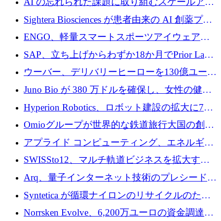
AI の忘れられた課題に取り組むスケールアッ
銀行を立ち上げる
プを実現: カメラロール
Sightera Biosciences が患者由来の AI 創薬プラ
ットフォームを拡大するために 300 万ユーロ
ENGO、軽量スマートスポーツアイウェアの
のプレシードをクローズ
進歩のために510万ユーロを調達
SAP、立ち上げからわずか18か月でPrior Labs
を10億ユーロ以上の契約で買収
ウーバー、デリバリーヒーローを130億ユーロ
の契約で買収、99か国にまたがるプラットフ
Juno Bio が 380 万ドルを確保し、女性の健康
ォームを構築
専用の初のシーケンスラボを開設
Hyperion Robotics、ロボット建設の拡大に740
万ドルを確保
Omioグループが世界的な鉄道旅行大国の創設
を目指してRail Europeを買収
アプライド コンピューティング、エネルギー
向け基盤 AI の拡張に 2,000 万ドルを調達
SWISSto12、マルチ軌道ビジネスを拡大する
ためにシリーズCで7,000万ドルを調達
Arq、量子インターネット技術のプレシードと
して140万ドルを確保
Syntetica が循環ナイロンのリサイクルのため
にシリーズ A で 3,000 万ドルを調達
Norrsken Evolve、6,200万ユーロの資金調達