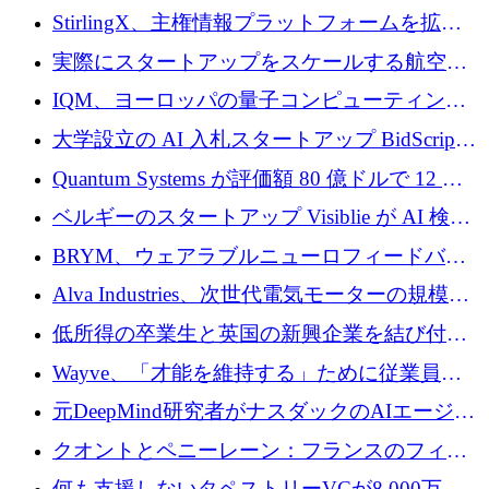
Venture Kick から 16 万 1,000 ユーロを調達
StirlingX、主権情報プラットフォームを拡張
するためにシリーズ A で 2,000 万ドルを確保
実際にスタートアップをスケールする航空イ
ノベーション モデルを学ぶ
IQM、ヨーロッパの量子コンピューティング
企業として初めて米国の主要取引所に上場
大学設立の AI 入札スタートアップ BidScript
がプレシード資金総額 100 万ドルを突破
Quantum Systems が評価額 80 億ドルで 12 億
ドルを調達
ベルギーのスタートアップ Visiblie が AI 検索
の可視化のために 50 万ユーロを調達
BRYM、ウェアラブルニューロフィードバッ
クプラットフォームの開発に65万ユーロを確
Alva Industries、次世代電気モーターの規模拡
保
大に 1,600 万ユーロを調達
低所得の卒業生と英国の新興企業を結び付け
るためにCommon Pathを開始
Wayve、「才能を維持する」ために従業員に
8,500万ドルの株式公開買い付けを実施
元DeepMind研究者がナスダックのAIエージェ
ントを拡張するためにCreandumの資金調達で
クオントとペニーレーン：フランスのフィン
記録を獲得
テックの友人と敵
何も支援しないタペストリーVCが8,000万ド