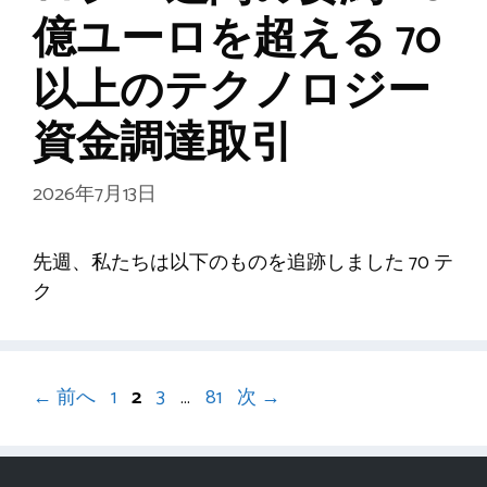
億ユーロを超える 70
以上のテクノロジー
資金調達取引
2026年7月13日
先週、私たちは以下のものを追跡しました 70 テ
ク
ペ
ペ
ペ
ペ
←
前へ
1
2
3
…
81
次
→
ー
ー
ー
ー
ジ
ジ
ジ
ジ