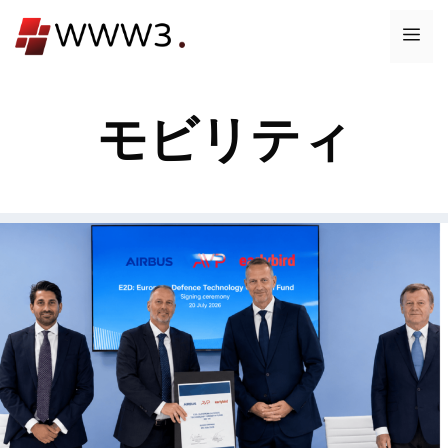
コ
メ
ン
テ
ニ
ン
モビリティ
ツ
ュ
へ
ス
ー
キ
ッ
プ