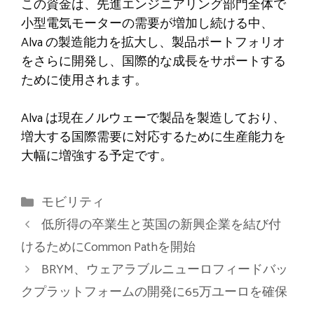
この資金は、先進エンジニアリング部門全体で
小型電気モーターの需要が増加し続ける中、
Alva の製造能力を拡大し、製品ポートフォリオ
をさらに開発し、国際的な成長をサポートする
ために使用されます。
Alva は現在ノルウェーで製品を製造しており、
増大する国際需要に対応するために生産能力を
大幅に増強する予定です。
カ
モビリティ
テ
低所得の卒業生と英国の新興企業を結び付
ゴ
けるためにCommon Pathを開始
リ
BRYM、ウェアラブルニューロフィードバッ
ー
クプラットフォームの開発に65万ユーロを確保