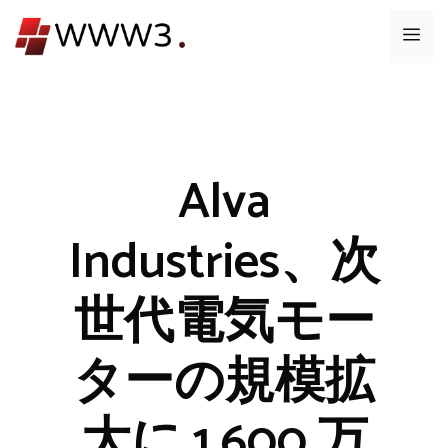
コ
メ
ン
テ
ニ
ン
ツ
ュ
へ
ス
Alva
ー
キ
ッ
Industries、次
プ
世代電気モー
ターの規模拡
大に 1,600 万