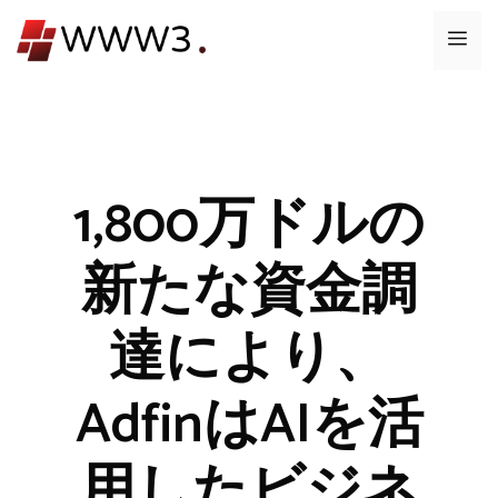
コ
メ
ン
テ
ニ
ン
ツ
ュ
へ
ス
1,800万ドルの
ー
キ
ッ
新たな資金調
プ
達により、
AdfinはAIを活
用したビジネ