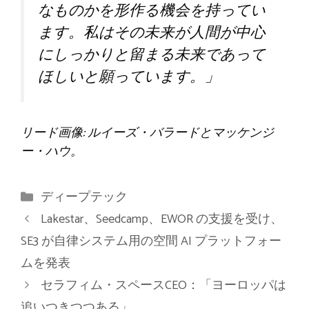
なものかを形作る機会を持ってい
ます。私はその未来が人間が中心
にしっかりと留まる未来であって
ほしいと願っています。」
リード画像: ルイーズ・バラードとマッケンジ
ー・ハウ。
カ
ディープテック
テ
Lakestar、Seedcamp、EWOR の支援を受け、
ゴ
SE3 が自律システム用の空間 AI プラットフォー
リ
ムを発表
ー
セラフィム・スペースCEO：「ヨーロッパは
追いつきつつある」