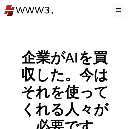
コ
メ
ン
テ
ニ
ン
ツ
ュ
へ
ス
企業がAIを買
ー
キ
ッ
収した。今は
プ
それを使って
くれる人々が
必要です