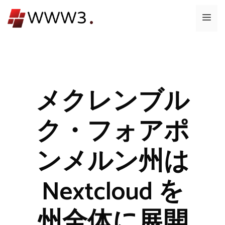
コ
メ
ン
テ
ニ
ン
ツ
ュ
へ
ス
メクレンブル
ー
キ
ッ
ク・フォアポ
プ
ンメルン州は
Nextcloud を
州全体に展開