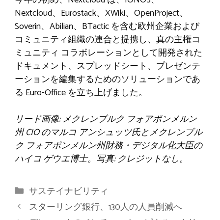
Nextcloud、Eurostack、XWiki、OpenProject、
Soverin、Abilian、BTactic を含む欧州企業および
コミュニティ組織の連合と提携し、真の主権コ
ミュニティ コラボレーションとして開発された
ドキュメント、スプレッドシート、プレゼンテ
ーションを編集するためのソリューションであ
る Euro-Office を立ち上げました。
リード画像: メクレンブルク フォアポンメルン
州 CIO のマルコ アンシュッツ氏とメクレンブル
ク フォアポンメルン州財務・デジタル化大臣の
ハイコ ゲウエ博士。写真: クレジットなし。
カ
サステイナビリティ
テ
スターリング銀行、130人の人員削減へ
ゴ