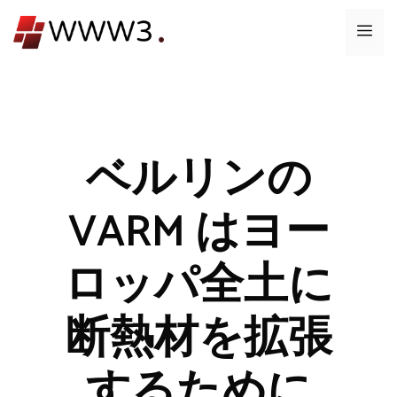
コ
メ
ン
テ
ニ
ン
ツ
ュ
へ
ス
ベルリンの
ー
キ
ッ
VARM はヨー
プ
ロッパ全土に
断熱材を拡張
するために