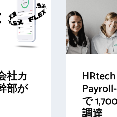
会社カ
HRtec
幹部が
Payroll
で 1,
調達