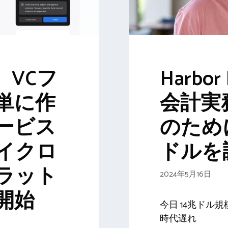
e、VCフ
Harbo
単に作
会計実
ービス
のために 
イクロ
ドルを
ラット
2024年5月16日
開始
今日 14兆ドル
時代遅れ