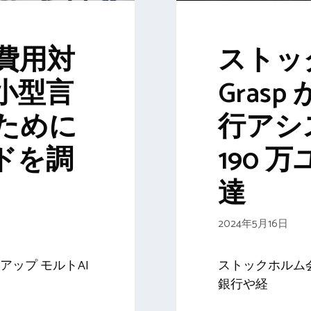
I、費用対
ストッ
小型言
Grasp
ために
行アシ
ンドを調
190 
達
2024年5月16日
ップ モルトAI
ストックホルム会
銀行や経