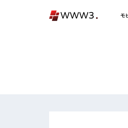
コ
ン
モ
テ
ン
ツ
へ
ス
キ
ッ
プ