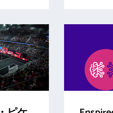
・ピケ
Enspi