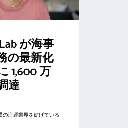
r Lab が海事
務の最新化
1,600 万
調達
規模の海運業界を妨げている