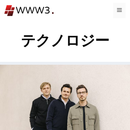
コ
メ
ン
テ
ニ
ン
テクノロジー
ツ
ュ
へ
ス
ー
キ
ッ
プ