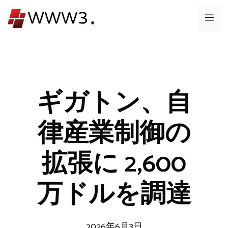
コ
メ
ン
テ
ニ
ン
ツ
ュ
へ
ス
ギガトン、自
ー
キ
ッ
律産業制御の
プ
拡張に 2,600
万ドルを調達
2026年6月3日