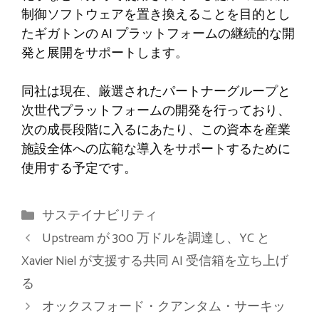
制御ソフトウェアを置き換えることを目的とし
たギガトンの AI プラットフォームの継続的な開
発と展開をサポートします。
同社は現在、厳選されたパートナーグループと
次世代プラットフォームの開発を行っており、
次の成長段階に入るにあたり、この資本を産業
施設全体への広範な導入をサポートするために
使用する予定です。
カ
サステイナビリティ
テ
Upstream が 300 万ドルを調達し、YC と
ゴ
Xavier Niel が支援する共同 AI 受信箱を立ち上げ
リ
る
ー
オックスフォード・クアンタム・サーキッ