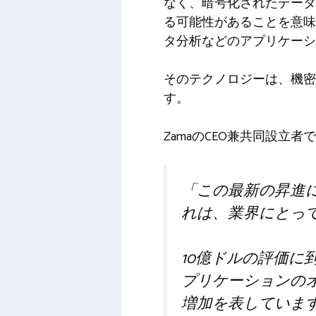
なく、暗号化されたデータ
る可​​能性があることを
タ分析などのアプリケーシ
そのテクノロジーは、機密
す。
ZamaのCEO兼共同設立者で
「この最新の昇進に
れは、業界にとっ
10億ドルの評価に
プリケーションの
増加を表していま