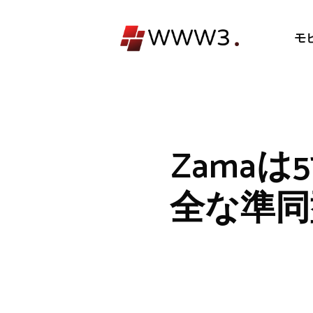
コ
ン
モ
テ
ン
ツ
へ
ス
キ
Zama
ッ
プ
全な準同