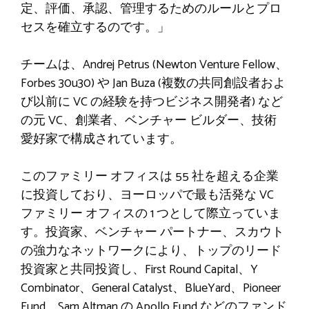
定、評価、承認、管理するためのルールとプロ
セスを確立するのです。」
チームは、Andrej Petrus (Newton Venture Fellow、
Forbes 30u30) や Jan Buza (複数の共同創設者およ
び以前に VC の経験を持つビジネス開発者) など
の元 VC、創業者、ベンチャー ビルダー、技術
愛好家で構成されています。
このファミリー オフィスは 55 社を超える企業
に投資しており、ヨーロッパで最も活発な VC
ファミリー オフィスの 1 つとして際立っていま
す。投資家、ベンチャー パートナー、スカウト
の強力なネットワークにより、トップのリード
投資家と共同投資し、First Round Capital、Y
Combinator、General Catalyst、BlueYard、Pioneer
Fund、Sam Altman の Apollo Fund などのファンド