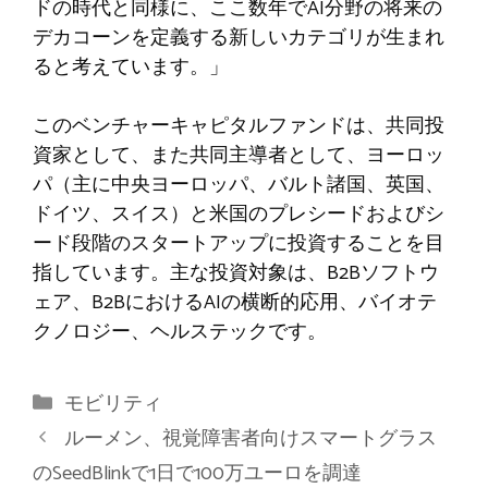
ドの時代と同様に、ここ数年でAI分野の将来の
デカコーンを定義する新しいカテゴリが生まれ
ると考えています。」
このベンチャーキャピタルファンドは、共同投
資家として、また共同主導者として、ヨーロッ
パ（主に中央ヨーロッパ、バルト諸国、英国、
ドイツ、スイス）と米国のプレシードおよびシ
ード段階のスタートアップに投資することを目
指しています。主な投資対象は、B2Bソフトウ
ェア、B2BにおけるAIの横断的応用、バイオテ
クノロジー、ヘルステックです。
カ
モビリティ
テ
ルーメン、視覚障害者向けスマートグラス
ゴ
のSeedBlinkで1日で100万ユーロを調達
リ