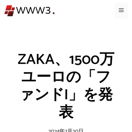
コ
メ
ン
テ
ニ
ン
ツ
ュ
へ
ス
ZAKA、1500万
ー
キ
ッ
ユーロの「フ
プ
ァンドI」を発
表
2024年7月20日