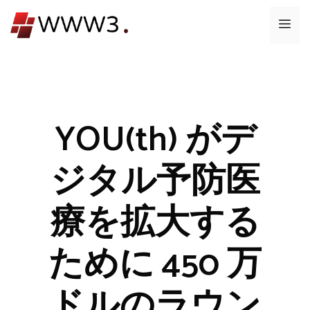
コ
メ
ン
テ
ニ
ン
ツ
ュ
へ
ス
YOU(th) がデ
ー
キ
ッ
ジタル予防医
プ
療を拡大する
ために 450 万
ドルのラウン