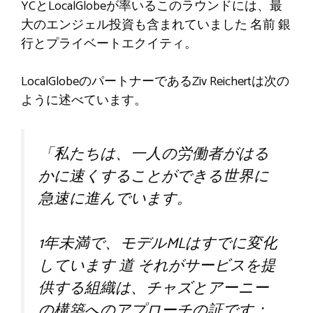
YCとLocalGlobeが率いるこのラウンドには、最
大のエンジェル投資も含まれていました
名前
銀
行とプライベートエクイティ。
LocalGlobeのパートナーであるZiv Reichertは次の
ように述べています。
「私たちは、一人の労働者がはる
かに速くすることができる世界に
急速に進んでいます。
1年未満で、モデルMLはすでに変化
しています
道
それがサービスを提
供する組織は、チャズとアーニー
の構築へのアプローチの証です：