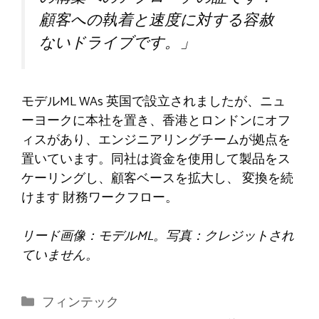
顧客への執着と速度に対する容赦
ないドライブです。」
モデルML WA
s
英国で設立されましたが、ニュ
ーヨークに本社を置き、香港とロンドンにオフ
ィスがあり、エンジニアリングチームが拠点を
置いています。同社は資金を使用して製品をス
ケーリングし、顧客ベースを拡大し、
変換を続
けます
財務ワークフロー。
リード画像：モデルML。写真：クレジットされ
ていません。
カ
フィンテック
テ