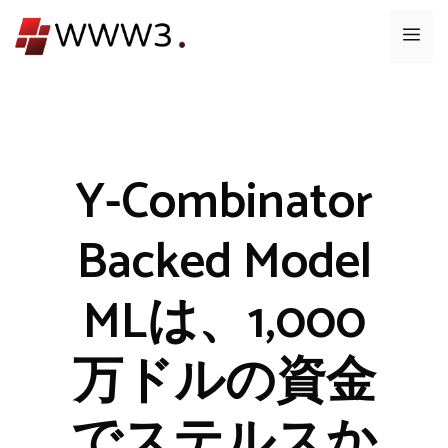
コ
メ
ン
テ
ニ
ン
ツ
ュ
へ
ス
Y-Combinator
ー
キ
ッ
Backed Model
プ
MLは、1,000
万ドルの資金
でステルスか