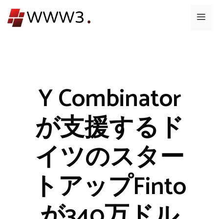
コ
メ
ン
テ
ニ
ン
ツ
ュ
へ
ス
Y Combinator
ー
キ
ッ
が支援するド
プ
イツのスター
トアップFinto
が340万ドル