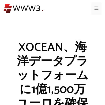
コ
メ
ン
テ
ニ
ン
ツ
ュ
へ
ス
XOCEAN、海
ー
キ
ッ
洋データプラ
プ
ットフォーム
に1億1,500万
ユーロを確保