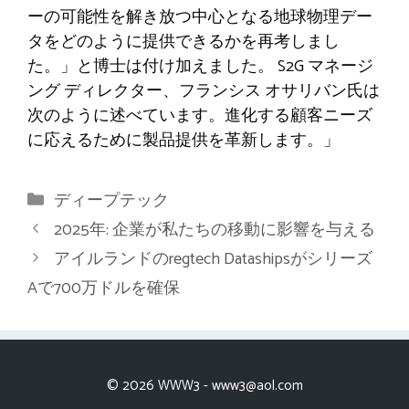
ーの可能性を解き放つ中心となる地球物理デー
タをどのように提供できるかを再考しまし
た。」と博士は付け加えました。 S2G マネージ
ング ディレクター、フランシス オサリバン氏は
次のように述べています。進化する顧客ニーズ
に応えるために製品提供を革新します。」
カ
ディープテック
テ
2025年: 企業が私たちの移動に影響を与える
ゴ
アイルランドのregtech Datashipsがシリーズ
リ
Aで700万ドルを確保
ー
© 2026 WWW3 -
www3@aol.com