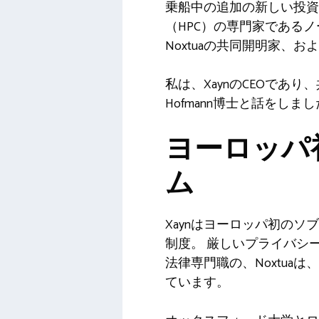
乗船中の追加の新しい投資
（HPC）の専門家である
Noxtuaの共同開明家、
私は、XaynのCEOであり、共同設
Hofmann博士と話をしま
ヨーロッパ
ム
Xaynはヨーロッパ初のソ
制度。
厳しいプライバシ
法律専門職の
、Noxtu
ています。