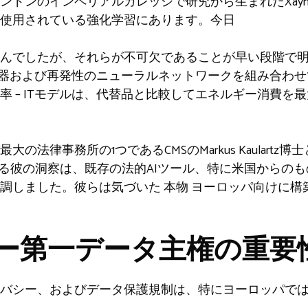
ンドンのインペリアルカレッジで研究から生まれたXay
使用されている強化学習にあります。今日
んでしたが、それらが不可欠であることが早い段階で
と変圧器および再発性のニューラルネットワークを組み合わ
 – ITモデルは、代替品と比較してエネルギー消費を
大の法律事務所の1つであるCMSのMarkus Kaulart
する彼の洞察は、既存の法的AIツール、特に米国からの
強調しました。彼らは気づいた
本物
ヨーロッパ向けに構築
ー第一データ主権の重要
バシー、およびデータ保護規制は、特にヨーロッパで