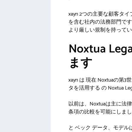
xayn
2つの主要な顧客タイ
を含む社内の法務部門です
より厳しい規制を持ってい
Noxtua Le
ます
xayn
は
現在
Noxtuaの
タを活用する
の
Noxtua Le
以前は、Noxtuaは主
条項の比較を可能にしまし
と
ベック
データ、モデル