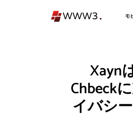
コ
ン
モ
テ
ン
ツ
へ
ス
キ
Xay
ッ
プ
Chbe
イバシー