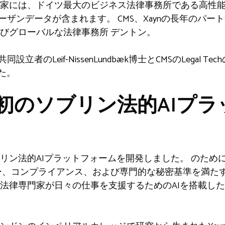
家には、ドイツ最大のビジネス法律事務所である高性
ノーザンデータが含まれます。
CMS
、Xaynの長年のパートナ
およびグローバルな法律事務所
デントン
。
立者のLeif-NissenLundbæk博士とCMSのLegal Tec
した。
初のソブリン法的AIプラ
ブリン法的AIプラットフォームを開発しました。
のため
ー、コンプライアンス、および専門的な秘密基準を満た
aは、法律専門家が日々の仕事を支援するためのAIを搭載