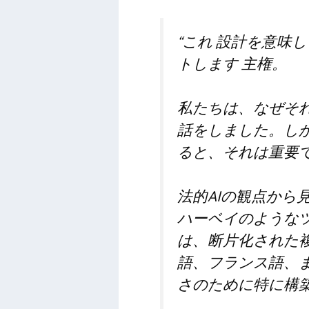
“これ
設計を意味し
トします
主権。
私たちは、なぜそ
話をしました。し
ると、それは重要
法的AIの観点か
ハーベイのような
は、断片化された
語、フランス語、
さのために特に構