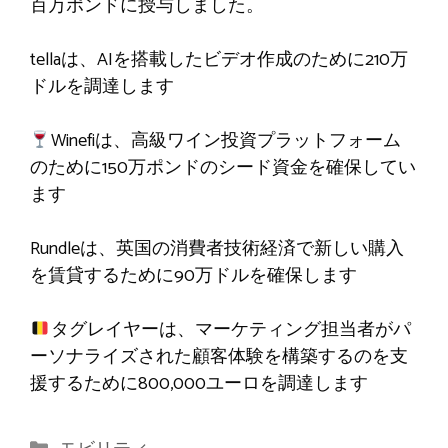
百万ポンドに授与しました。
tellaは、AIを搭載したビデオ作成のために210万
ドルを調達します
Winefiは、高級ワイン投資プラットフォーム
のために150万ポンドのシード資金を確保してい
ます
Rundleは、英国の消費者技術経済で新しい購入
を賃貸するために90万ドルを確保します
タグレイヤーは、マーケティング担当者がパ
ーソナライズされた顧客体験を構築するのを支
援するために800,000ユーロを調達します
カ