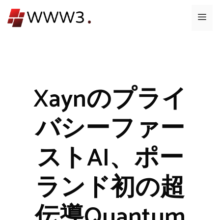
コ
メ
ン
テ
ニ
ン
ツ
ュ
へ
ス
Xaynのプライ
ー
キ
ッ
バシーファー
プ
ストAI、ポー
ランド初の超
伝導Quantum