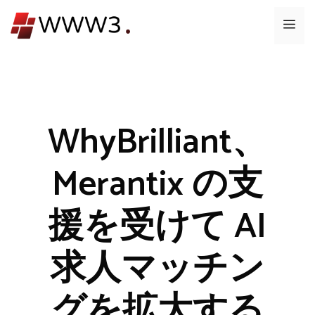
コ
メ
ン
テ
ニ
ン
ツ
ュ
へ
ス
WhyBrilliant、
ー
キ
ッ
Merantix の支
プ
援を受けて AI
求人マッチン
グを拡大する