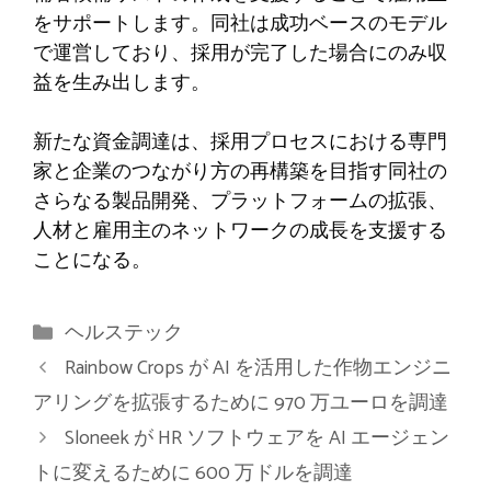
をサポートします。同社は成功ベースのモデル
で運営しており、採用が完了した場合にのみ収
益を生み出します。
新たな資金調達は、採用プロセスにおける専門
家と企業のつながり方の再構築を目指す同社の
さらなる製品開発、プラットフォームの拡張、
人材と雇用主のネットワークの成長を支援する
ことになる。
カ
ヘルステック
テ
Rainbow Crops が AI を活用した作物エンジニ
ゴ
アリングを拡張するために 970 万ユーロを調達
リ
Sloneek が HR ソフトウェアを AI エージェン
ー
トに変えるために 600 万ドルを調達