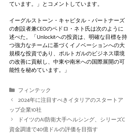
ています。」とコメントしています。
イーグルストーン・キャピタル・パートナーズ
の創設者兼CEOのペドロ・ネト氏は次のように
述べた。
「Unlockitへの投資は、明確な目標を持
つ強力なチームに基づくイノベーションへの大
規模な投資であり、ポルトガルのビジネス環境
の改善に貢献し、中東や南米への国際展開の可
能性を秘めています。」
カ
フィンテック
テ
2024年に注目すべきイタリアのスタートア
ゴ
ップ企業10社
リ
ドイツのAI防衛大手ヘルシング、シリーズC
ー
資金調達で40億ドルの評価を目指す