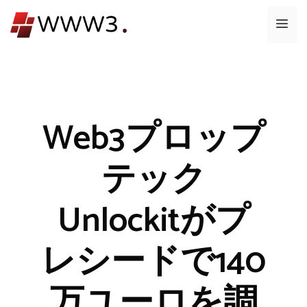
コ
メ
ン
テ
ニ
ン
ツ
ュ
へ
ス
Web3プロップ
ー
キ
ッ
テック
プ
Unlockitがプ
レシードで140
万ユーロを調