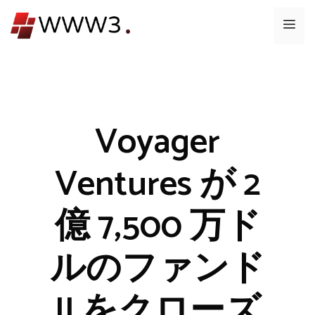
コ
メ
ン
テ
ニ
ン
ツ
ュ
へ
ス
Voyager
ー
キ
ッ
Ventures が 2
プ
億 7,500 万ド
ルのファンド
II をクローズ