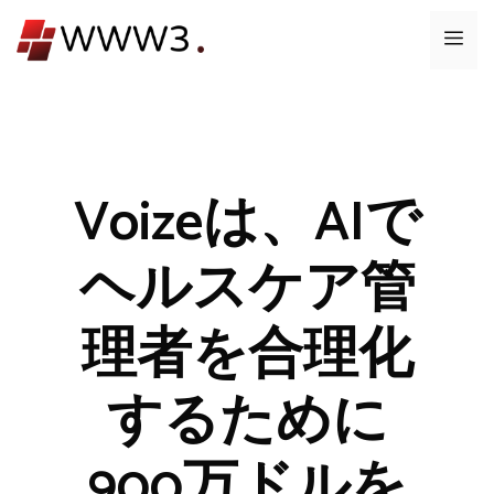
コ
メ
ン
テ
ニ
ン
ツ
ュ
へ
ス
Voizeは、AIで
ー
キ
ッ
ヘルスケア管
プ
理者を合理化
するために
900万ドルを