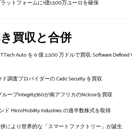
プラットフォームに1億1,500万ユーロを確保
き買収と合併
が TTTech Auto を 6 億 2,500 万ドルで買収: Software Def
プロバイダーの Cado Security を買収
Integrity360が南アフリカのNcloseを買収
 MicroMobility Industries の過半数株式を取得
NNIT の合併により世界的な「スマートファクトリー」が誕生