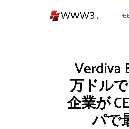
コ
ン
モ
テ
ン
ツ
へ
ス
キ
Verdiva
ッ
プ
万ドルで
企業が C
パで