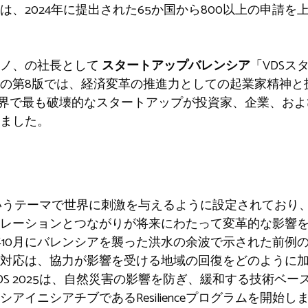
、2024年に提出された65か国から800以上の申請
ラノ、の社長として
スタートアップバレンシア
「VDSス
の第8版では、経済変革の推進力としての起業家精神と
世界で最も破壊的なスタートアップが投資家、企業、お
ました。
生」というテーマで世界に刺激を与えるように設定されてお
ボレーションとつながりが将来にわたって変革的な影響
4年10月にバレンシアを襲った洪水の余波で示された前例
対応は、協力が影響を受ける地域の回復をどのように
DS 2025は、自然災害の影響を防ぎ、緩和する技術ベ
アイニシアチブであるResilienceプログラムを開始し