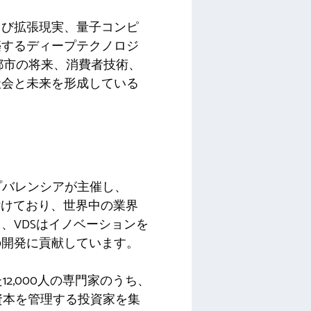
よび拡張現実、量子コンピ
築するディープテクノロジ
、都市の将来、消費者技術、
社会と未来を形成している
プバレンシアが主催し、
付けており、世界中の業界
、VDSはイノベーションを
の開発に貢献しています。
2,000人の専門家のうち、
間資本を管理する投資家を集