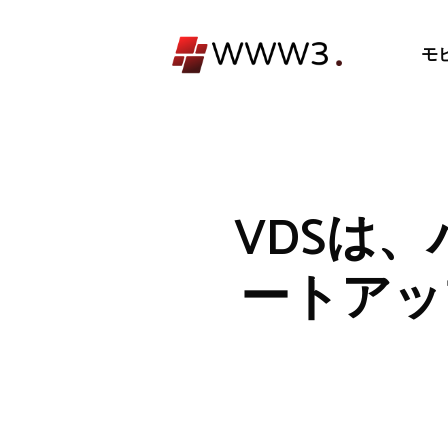
コ
ン
モ
テ
ン
ツ
へ
ス
キ
VDSは
ッ
プ
ートアッ