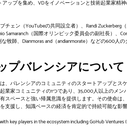
タートアップを集め、VDをイノベーションと技術起業家精
ouTubeの共同設立者）、Randi Zuckerberg（Zuckerb
nio Samaranch（国際オリンピック委員会の副社長）、Constant
別な牧師、Dianmoras and（andianmorate）などの
ップバレンシアについて
は、バレンシアのコミュニティのスタートアップとス
起業家コミュニティの1つであり、35,000人以上のメ
有スペースと強い帰属意識を提供します。その使命は
を支援し、知識ベースの経済を肯定的で持続可能な影
s with key players in the ecosystem including GoHub Ventures