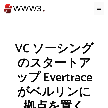
コ
メ
ン
テ
ニ
ン
ツ
ュ
へ
ス
VC ソーシング
ー
キ
ッ
のスタートア
プ
ップ Evertrace
がベルリンに
拠点を置く