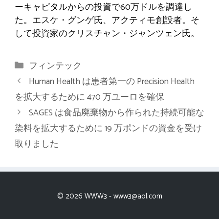
ーキャピタルからの投資で60万ドルを調達し
た。エスケ・グンゲ氏、アクティモ創設者。そ
して投資家のクリスチャン・ジャンツェン氏。
カ
フィンテック
テ
Human Health は患者第一の Precision Health
ゴ
を拡大するために 470 万ユーロを確保
リ
SAGES は食品廃棄物から作られた持続可能な
ー
染料を拡大するために 19 万ポンドの資金を受け
取りました
© 2026 WWW3 -
www3@aol.com