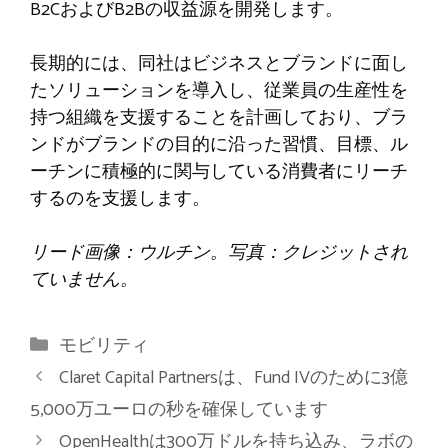
B2CおよびB2Bの収益源を開発します。
長期的には、同社はビジネスとブランドに面し
たソリューションを導入し、従業員の生産性を
持つ組織を支援することを計画しており、ブラ
ンドがブランドの目的に沿った習慣、目標、ル
ーチンに積極的に関与している消費者にリーチ
するのを支援します。
リード画像：ウルチン。写真：クレジットされ
ていません。
カ
モビリティ
テ
Claret Capital Partnersは、Fund IVのために3億
ゴ
5,000万ユーロの秒を確保しています
リ
OpenHealthは300万ドルを持ち込み、ラボの