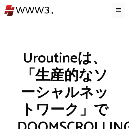
コ
メ
ン
テ
ニ
ン
ツ
ュ
へ
ス
Uroutineは、
ー
キ
ッ
「生産的なソ
プ
ーシャルネッ
トワーク」で
DOOMSCROLLIN