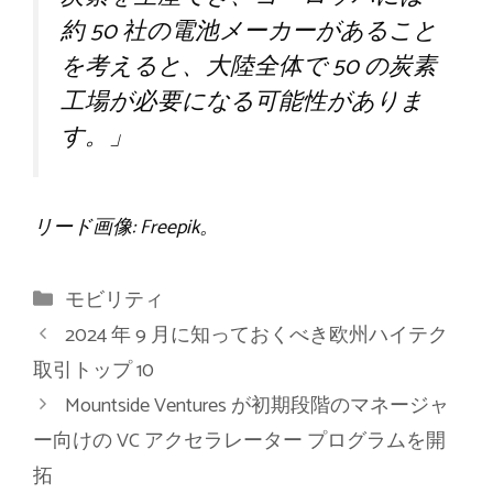
約 50 社の電池メーカーがあること
を考えると、大陸全体で 50 の炭素
工場が必要になる可能性がありま
す。」
リード画像: Freepik。
カ
モビリティ
テ
2024 年 9 月に知っておくべき欧州ハイテク
ゴ
取引トップ 10
リ
Mountside Ventures が初期段階のマネージャ
ー
ー向けの VC アクセラレーター プログラムを開
拓