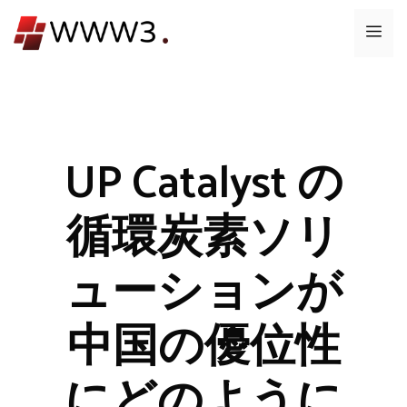
コ
メ
ン
テ
ニ
ン
ツ
ュ
へ
ス
UP Catalyst の
ー
キ
ッ
循環炭素ソリ
プ
ューションが
中国の優位性
にどのように