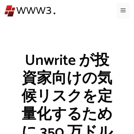
コ
メ
ン
テ
ニ
ン
ツ
ュ
へ
ス
Unwrite が投
ー
キ
ッ
資家向けの気
プ
候リスクを定
量化するため
に 350 万ドル