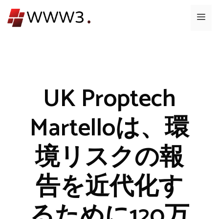
コ
メ
ン
テ
ニ
ン
ツ
ュ
へ
ス
UK Proptech
ー
キ
ッ
Martelloは、環
プ
境リスクの報
告を近代化す
るために120万