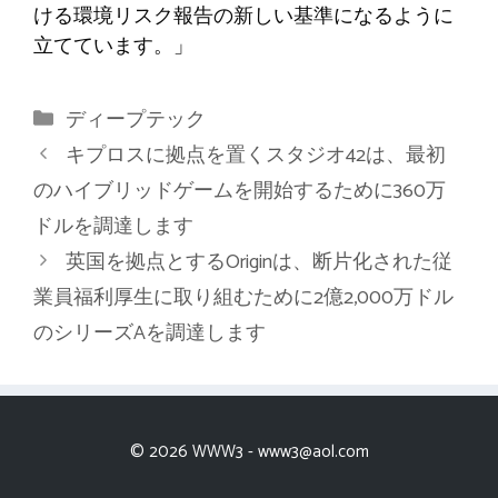
ける環境リスク報告の新しい基準になるように
立てています。」
カ
ディープテック
テ
キプロスに拠点を置くスタジオ42は、最初
ゴ
のハイブリッドゲームを開始するために360万
リ
ドルを調達します
ー
英国を拠点とするOriginは、断片化された従
業員福利厚生に取り組むために2億2,000万ドル
のシリーズAを調達します
© 2026 WWW3 -
www3@aol.com