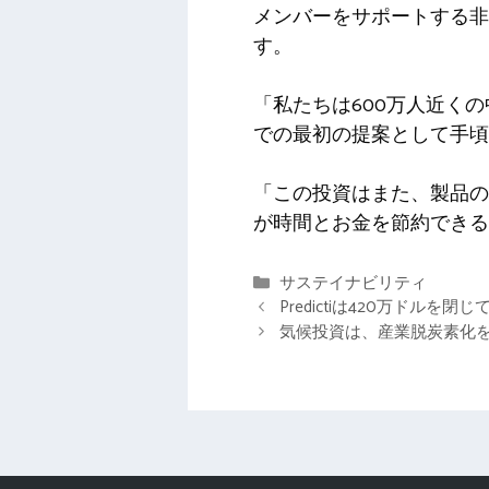
メンバーをサポートする非
す。
「私たちは600万人近く
での最初の提案として手頃
「この投資はまた、製品の
が時間とお金を節約できる
カ
サステイナビリティ
テ
Predictiは420万ドル
ゴ
気候投資は、産業脱炭素化
リ
ー