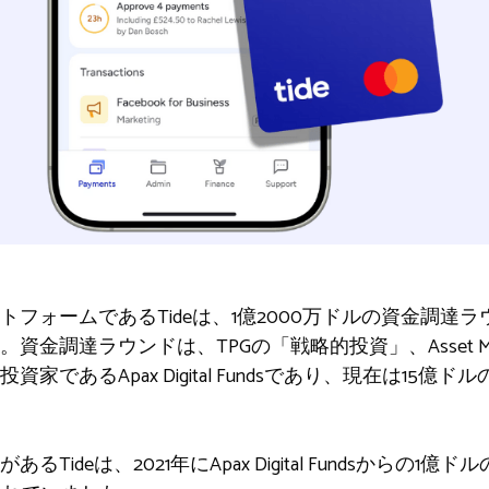
ォームであるTideは、1億2000万ドルの資金調達ラウン
調達ラウンドは、TPGの「戦略的投資」、Asset Managem
であるApax Digital Fundsであり、現在は15億ド
ideは、2021年にApax Digital Fundsからの1億