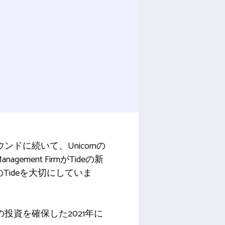
ドに続いて、Unicornの
ent FirmがTideの新
ルのTideを大切にしていま
ドルの投資を確保した2021年に