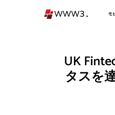
コ
ン
モ
テ
ン
ツ
へ
ス
キ
UK Fi
ッ
プ
タスを達