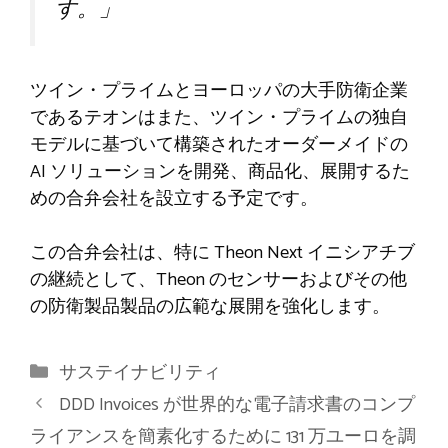
す。」
ツイン・プライムとヨーロッパの大手防衛企業
であるテオンはまた、ツイン・プライムの独自
モデルに基づいて構築されたオーダーメイドの
AI ソリューションを開発、商品化、展開するた
めの合弁会社を設立する予定です。
この合弁会社は、特に Theon Next イニシアチブ
の継続として、Theon のセンサーおよびその他
の防衛製品製品の広範な展開を強化します。
カ
サステイナビリティ
テ
DDD Invoices が世界的な電子請求書のコンプ
ゴ
ライアンスを簡素化するために 131 万ユーロを調