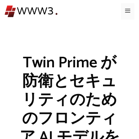
コ
メ
ン
テ
ニ
ン
ツ
ュ
へ
ス
Twin Prime が
ー
キ
ッ
防衛とセキュ
プ
リティのため
のフロンティ
ア AI モデルを