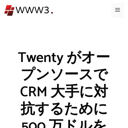
コ
メ
ン
テ
ニ
ン
ツ
ュ
へ
ス
Twenty がオー
ー
キ
ッ
プンソースで
プ
CRM 大手に対
抗するために
500 万ドルを