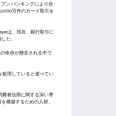
オープン バンキングにより合
億2000万件のカード取引を
ueLayerは、現在、銀行取引に
摘した。
への依存が懸念される中で
払い額を処理していると述べてい
 のチームと消費者信用に関する深い専
済を構築するための人材、