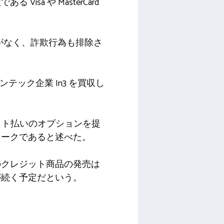
a や MasterCard
金がなく、詐欺行為も排除さ
ンテック企業 In3 を買収し
ジット払いのオプションを提
ワークであると述べた。
のクレジット商品の発売は
が続く予定だという。