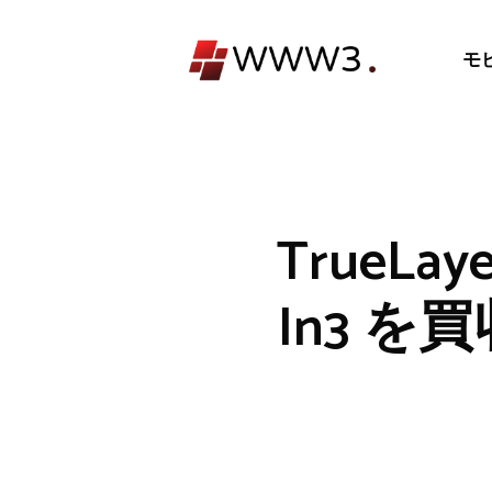
コ
ン
モ
テ
ン
ツ
へ
ス
キ
TrueL
ッ
プ
In3 