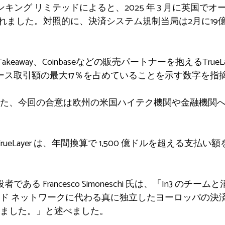
ンキング リミテッドによると、2025 年 3 月に英国で
が行われました。対照的に、決済システム規制当局は2月に19
at Takeaway、Coinbaseなどの販売パートナーを抱えるTr
ース取引額の最大17％を占めていることを示す数字を指
た、今回の合意は欧州の米国ハイテク機関や金融機関
rueLayer は、年間換算で 1,500 億ドルを超える支
共同創設者である Francesco Simoneschi 氏は、「In3
ド ネットワークに代わる真に独立したヨーロッパの決
ました。」と述べました。