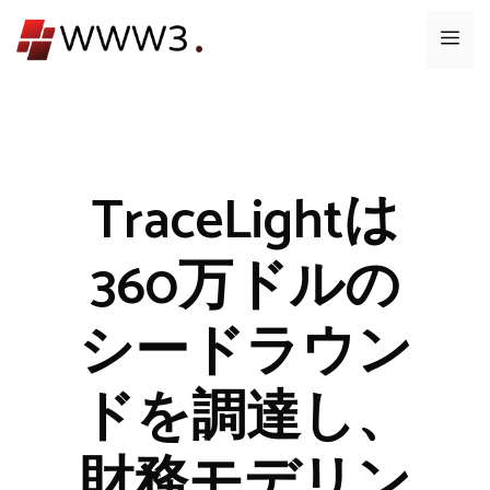
コ
メ
ン
テ
ニ
ン
ツ
ュ
へ
ス
TraceLightは
ー
キ
ッ
360万ドルの
プ
シードラウン
ドを調達し、
財務モデリン