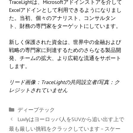
TraceLightは、Microsoftアドインストアを介して
Excelアドインとして利用できるようになりまし
た。当初、個々のアナリスト、コンサルタン
ト、財務の専門家をターゲットにしています。
新しく保護された資金は、世界中の金融および
戦略の専門家に到達するためのさらなる製品開
発、チームの拡大、より広範な流通をサポート
します。
リード画像：TraceLightの共同設立者|写真：ク
レジットされていません
カ
ディープテック
テ
Luvlyはヨーロッパ人をSUVから追い出す上で
ゴ
最も厳しい挑戦をクラックしています – スケー
リ