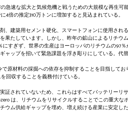
Vの急速な拡大と気候危機と戦うための大規模な再生可
でに4倍の推定310万トンに増加すると見込まれている。
剤、建築用セメント硬化、スマートフォンに使用され
を果たしています。しかし、昨年の鉱山によるリチウム
％にすぎず、世界の生産はヨーロッパのリチウムの97
ギャップを招いて緊急課題を浮き彫りにしている。代
指令で原材料の採掘への依存を抑制することを目指しており
ムを回収することを義務付けている。
実証されていないため、これらはすべてバッテリーリ
ozero は、リチウムをリサイクルすることでこの重大
チウム供給ギャップを埋め、増え続ける産業に安定し