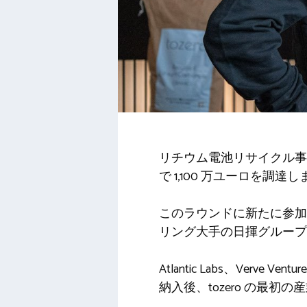
リチウム電池リサイクル
で 1,100 万ユーロを調達
このラウンドに新たに参加す
リング大手の日揮グループ
Atlantic Labs、Verv
納入後、tozero の最