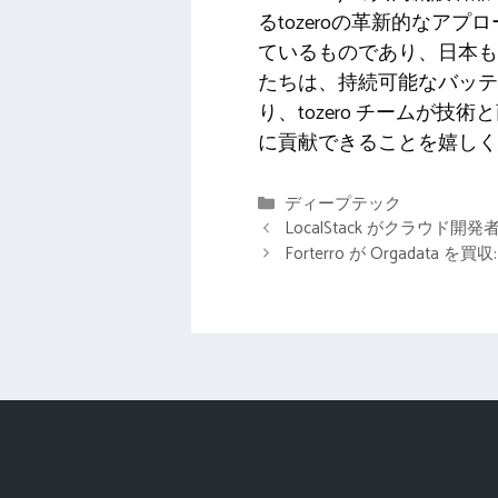
るtozeroの革新的な
ているものであり、日本も
たちは、持続可能なバッ
り、tozero チームが
に貢献できることを嬉しく
カ
ディープテック
テ
LocalStack がクラウド
ゴ
Forterro が Orgada
リ
ー