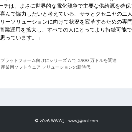
アプローチは、まさに世界的な電化競争で主要な供給源を確
喜んで協力したいと考えている。サラとクセニヤの二
テリーソリューションに向けて状況を変革するための専
技術と商業運用を拡大し、すべての人にとってより持続可
思っています。」
開発者プラットフォーム向けにシリーズ A で 2,500 万ドルを調達
ta を買収: 産業用ソフトウェア ソリューションの新時代
© 2026 WWW3 -
www3@aol.com