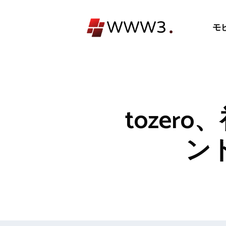
コ
ン
モ
テ
ン
ツ
へ
ス
キ
toze
ッ
プ
ント