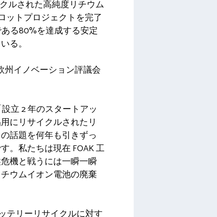
サイクルされた高純度リチウム
のパイロットプロジェクトを完了
標である80%を達成する安定
ている。
には欧州イノベーション評議会
「設立 2 年のスタートアッ
品用にリサイクルされたリ
この話題を何年も引きずっ
私たちは現在 FOAK 工
候危機と戦うには一瞬一瞬
リチウムイオン電池の廃棄
「バッテリーリサイクルに対す