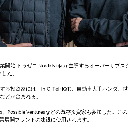
事業開始
トゥゼロ
NordicNinja が主導するオーバー
しました。
る投資家には、In-Q-Tel (IQT)、自動車大手ホンダ
などが含まれる。
e Ventures、Possible Venturesなどの既存投資家も
初の産業展開プラントの建設に使用されます。