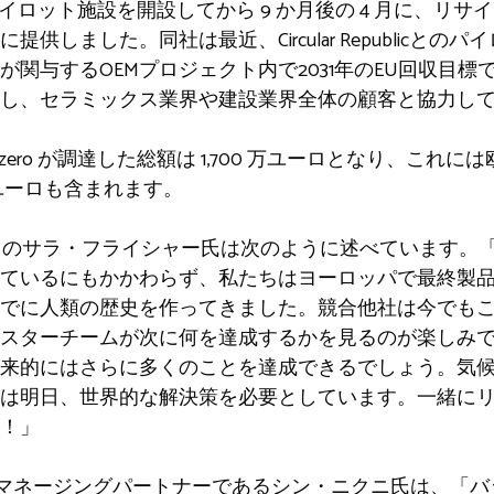
にパイロット施設を開設してから 9 か月後の 4 月に、リ
供しました。同社は最近、Circular Republicと
bastoが関与するOEMプロジェクト内で2031年のEU回収目
し、セラミックス業界や建設業界全体の顧客と協力し
ero が調達した総額は 1,700 万ユーロとなり、これ
0 万ユーロも含まれます。
 CEO のサラ・フライシャー氏は次のように述べています。
ているにもかかわらず、私たちはヨーロッパで最終製
でに人類の歴史を作ってきました。競合他社は今でも
スターチームが次に何を達成するかを見るのが楽しみです。
来的にはさらに多くのことを達成できるでしょう。気
は明日、世界的な解決策を必要としています。一緒に
！」
同創設者兼マネージングパートナーであるシン・ニクニ氏は、