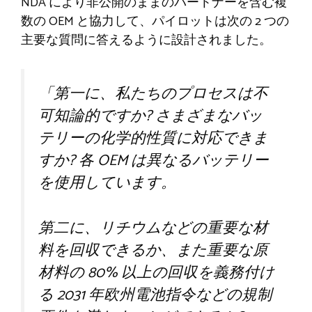
NDA により非公開のままのパートナーを含む複
数の OEM と協力して、パイロットは次の 2 つの
主要な質問に答えるように設計されました。
「第一に、私たちのプロセスは不
可知論的ですか? さまざまなバッ
テリーの化学的性質に対応できま
すか? 各 OEM は異なるバッテリー
を使用しています。
第二に、リチウムなどの重要な材
料を回収できるか、また重要な原
材料の 80% 以上の回収を義務付け
る 2031 年欧州電池指令などの規制