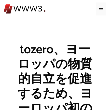
コ
メ
ン
テ
ニ
ン
ツ
ュ
へ
ス
tozero、ヨー
ー
キ
ッ
ロッパの物質
プ
的自立を促進
するため、ヨ
ーロッパ初の