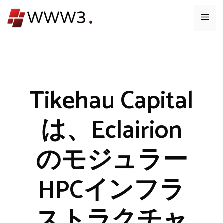
コ
メ
ン
テ
ニ
ン
ツ
ュ
へ
ス
Tikehau Capital
ー
キ
ッ
は、Eclairion
プ
のモジュラー
HPCインフラ
ストラクチャ