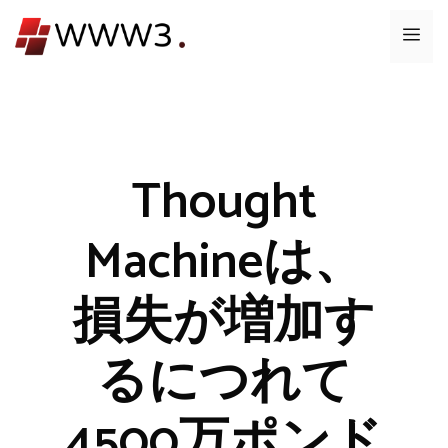
コ
メ
ン
テ
ニ
ン
ツ
ュ
へ
ス
Thought
ー
キ
ッ
Machineは、
プ
損失が増加す
るにつれて
4500万ポンド