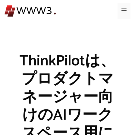
コ
メ
ン
テ
ニ
ン
ツ
ュ
へ
ス
ThinkPilotは、
ー
キ
ッ
プロダクトマ
プ
ネージャー向
けのAIワーク
スペース用に