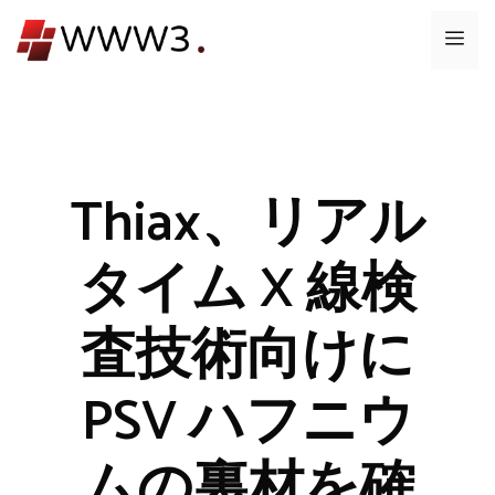
コ
メ
ン
テ
ニ
ン
ツ
ュ
へ
ス
Thiax、リアル
ー
キ
ッ
タイム X 線検
プ
査技術向けに
PSV ハフニウ
ムの裏材を確