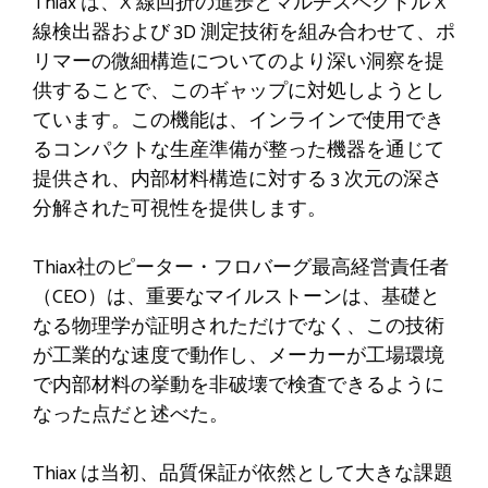
Thiax は、X 線回折の進歩とマルチスペクトル X
線検出器および 3D 測定技術を組み合わせて、ポ
リマーの微細構造についてのより深い洞察を提
供することで、このギャップに対処しようとし
ています。この機能は、インラインで使用でき
るコンパクトな生産準備が整った機器を通じて
提供され、内部材料構造に対する 3 次元の深さ
分解された可視性を提供します。
Thiax社のピーター・フロバーグ最高経営責任者
（CEO）は、重要なマイルストーンは、基礎と
なる物理学が証明されただけでなく、この技術
が工業的な速度で動作し、メーカーが工場環境
で内部材料の挙動を非破壊で検査できるように
なった点だと述べた。
Thiax は当初、品質保証が依然として大きな課題