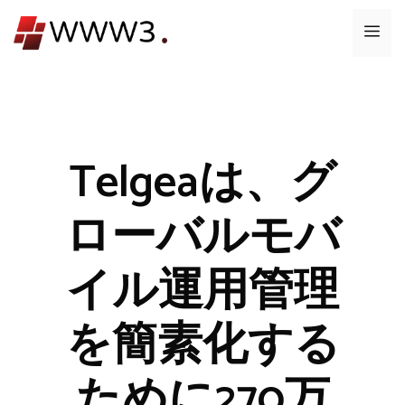
コ
メ
ン
テ
ニ
ン
ツ
ュ
へ
ス
Telgeaは、グ
ー
キ
ッ
ローバルモバ
プ
イル運用管理
を簡素化する
ために270万