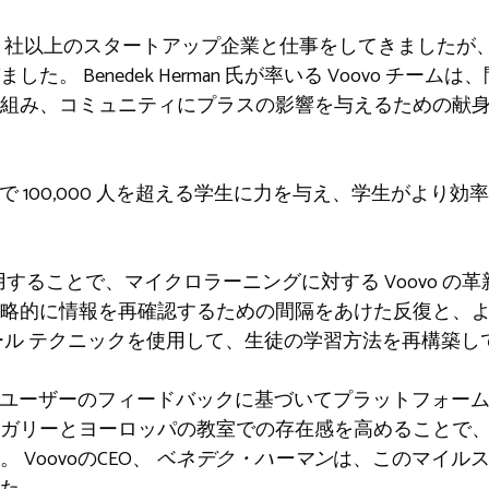
1,000 社以上のスタートアップ企業と仕事をしてきました
。 Benedek Herman 氏が率いる Voovo チー
組み、コミュニティにプラスの影響を与えるための献
界中で 100,000 人を超える学生に力を与え、学生がより
利用することで、マイクロラーニングに対する Voovo 
略的に情報を再確認するための間隔をあけた反復と、
ール テクニックを使用して、生徒の学習方法を再構築し
o はユーザーのフィードバックに基づいてプラットフォー
ガリーとヨーロッパの教室での存在感を高めることで
VoovoのCEO、
ベネデク・ハーマン
は、このマイル
た。