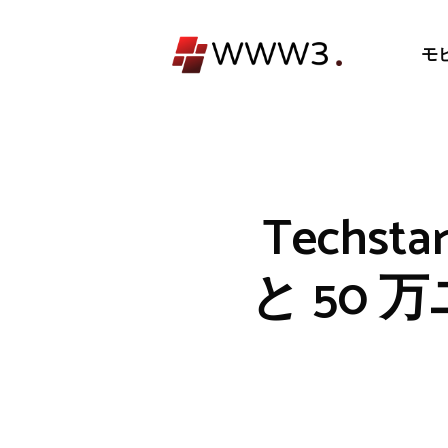
コ
ン
モ
テ
ン
ツ
へ
ス
キ
Techst
ッ
プ
と 50 