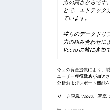
力の高さからです。
とで、エドテック
ています。
彼らのデータドリ
力の組み合わせによ
Voovo の旅に
今回の資金提供により、製
ユーザー獲得戦略が加速さ
分析およびレポート機能を
リード画像: Voovo。写真
カ