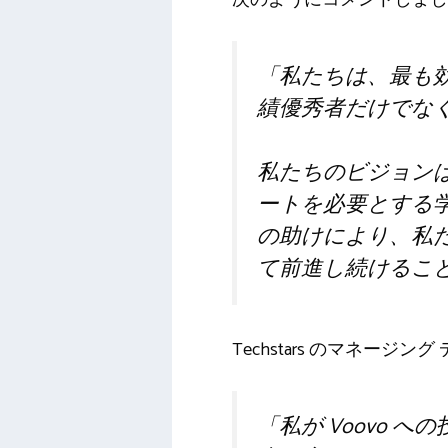
「
私たちは、最も
績優秀者だけでな
私たちのビジョン
ートを必要とする
の助けにより、私
て前進し続けるこ
Techstars のマネー
「
私が Voovo