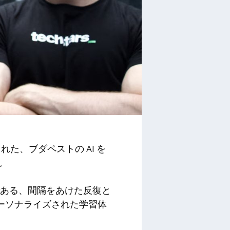
た、ブダペストの AI を
た。
術である、間隔をあけた反復と
ーソナライズされた学習体