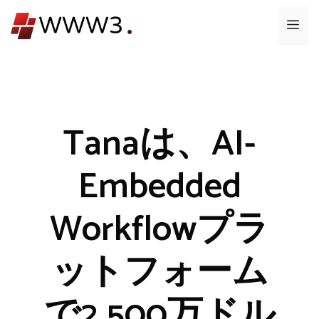
コ
メ
ン
テ
ニ
ン
ツ
ュ
へ
ス
Tanaは、AI-
ー
キ
ッ
Embedded
プ
Workflowプラ
ットフォーム
で2,500万ドル