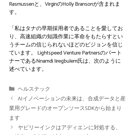
Rasmussenと、VirginのHolly Bransonが含まれま
す。
「私はタナの早期採用者であることを愛してお
り、高速組織の知識作業に革命をもたらすとい
うチームの信じられないほどのビジョンを信じ
ています。 Lightspeed Venture Partnersのパート
ナーであるNnamdi Iiregbulem氏は、次のように
述べています。
カ
ヘルステック
テ
AIイノベーションの未来は、合成データと産
ゴ
業用グレードのオープンソースSDKから始まり
リ
ます
ー
ヤピリーインクはアディエンに対処する、