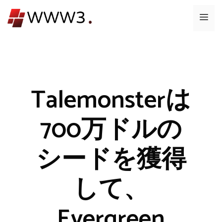
コ
メ
ン
テ
ニ
ン
ツ
ュ
へ
ス
Talemonsterは
ー
キ
ッ
700万ドルの
プ
シードを獲得
して、
Evergreen