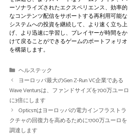
ーソナライズされたエクスペリエンス、効率的
なコンテンツ配信をサポートする再利用可能な
システムへの投資を継続して、より速く立ち上
げ、より迅速に学習し、プレイヤーが時間をか
けて戻ることができるゲームのポートフォリオ
を構築します。
カ
ヘルステック
テ
ヨーロッパ最大のGen Z-Run VC企業である
ゴ
Wave Ventursは、ファンドサイズを700万ユーロ
リ
に3倍にします
ー
Optics11はヨーロッパの電力インフラストラ
クチャの回復力を高めるために1700万ユーロを
調達します