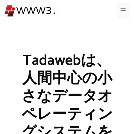
コ
メ
ン
テ
ニ
ン
ツ
ュ
へ
ス
Tadawebは、
ー
キ
ッ
人間中心の小
プ
さなデータオ
ペレーティン
グシステムを