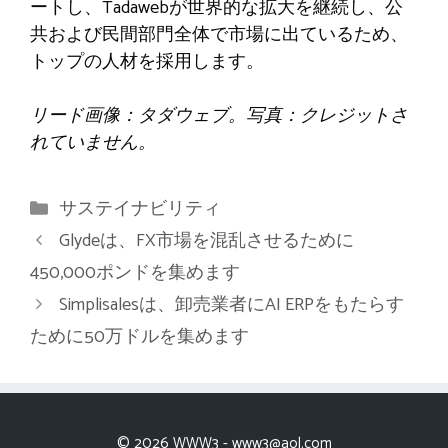
ートし、Tadawebが世界的な拡大を継続し、公
共および民間部門全体で市場に出ているため、
トップの人材を採用します。
リード画像：タダウェブ。写真：クレジットさ
れていません。
カ
サステイナビリティ
テ
Glydeは、FX市場を混乱させるために
ゴ
450,000ポンドを集めます
リ
Simplisalesは、卸売業者にAI ERPをもたらす
ー
ために50万ドルを集めます
© 2026 WWW3 -
www3@aol.com