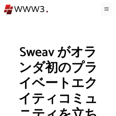
コ
メ
ン
テ
ニ
ン
ツ
ュ
へ
ス
Sweav がオラ
ー
キ
ッ
ンダ初のプラ
プ
イベートエク
イティコミュ
ニティを立ち