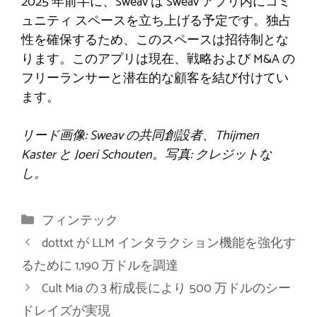
2025 年前半に、Sweav は Sweav アプリ内にコミ
ュニティ スペースを立ち上げる予定です。独占
性を確保するため、このスペースは招待制とな
ります。このアプリは現在、戦略および M&A の
フリーランサーと潜在的な顧客を結び付けてい
ます。
リード画像: Sweav の共同創設者、Thijmen
Kaster と Joeri Schouten。写真: クレジットな
し。
カ
フィンテック
テ
dottxt が LLM インタラクション機能を強化す
ゴ
るために 1,190 万ドルを調達
リ
Cult Mia の 3 桁成長により 500 万ドルのシー
ー
ドレイズが実現