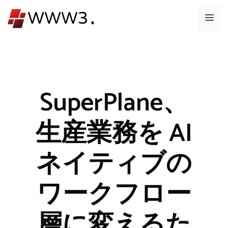
コ
メ
ン
テ
ニ
ン
ツ
ュ
へ
ス
SuperPlane、
ー
キ
ッ
生産業務を AI
プ
ネイティブの
ワークフロー
層に変えるた